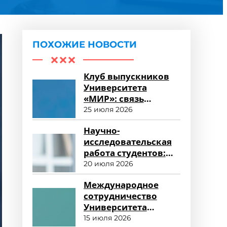
ПОХОЖИЕ НОВОСТИ
Клуб выпускников
Университета
«МИР»: связь
поколений и
25 июля 2026
карьерные
Научно-
возможности
исследовательская
работа студентов:
возможности для
20 июля 2026
развития
Международное
сотрудничество
Университета
«МИР»: новые
15 июля 2026