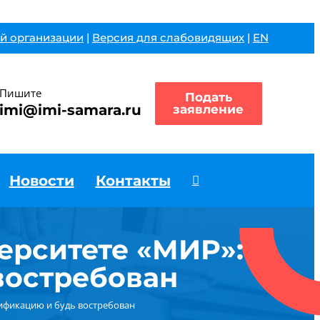
й организации
|
Версия для слабовидящих
|
EN
Пишите
Подать
imi@imi-samara.ru
заявление
Новости
Контакты
ерситете «МИР»:
востребован
ификацию и будь востребован