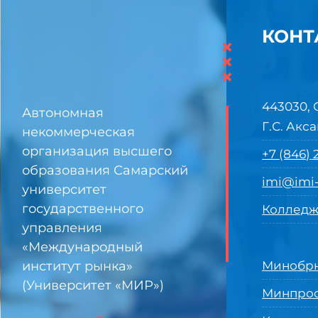
КОНТ
×
×
×
443030, 
Автономная
Г.С. Акса
некоммерческая
организация высшего
+7 (846)
образования Самарский
imi@imi-
университет
государственного
Колледж
управления
«Международный
институт рынка»
Минобрн
(Университет «МИР»)
Минпро