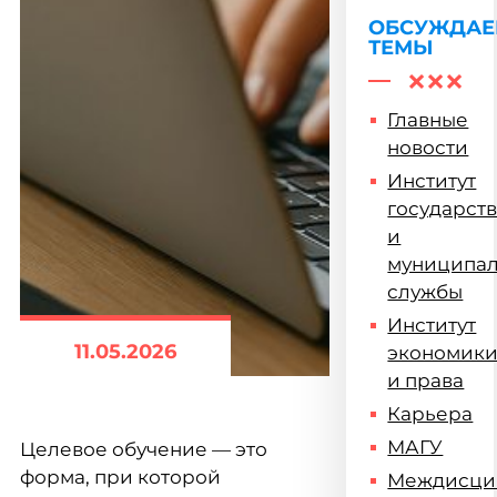
ОБСУЖДА
ТЕМЫ
Главные
новости
Институт
государст
и
муниципа
службы
Институт
11.05.2026
экономик
и права
Карьера
МАГУ
Целевое обучение — это
форма, при которой
Междисци