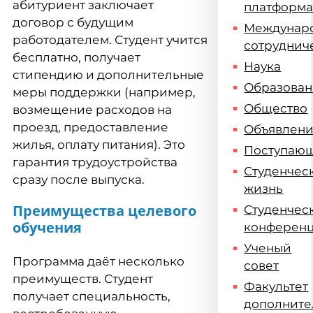
абитуриент заключает
платформ
договор с будущим
Междунар
работодателем. Студент учится
сотруднич
бесплатно, получает
Наука
стипендию и дополнительные
Образова
меры поддержки (например,
Общество
возмещение расходов на
проезд, предоставление
Объявлен
жилья, оплату питания). Это
Поступаю
гарантия трудоустройства
Студенчес
сразу после выпуска.
жизнь
Преимущества целевого
Студенчес
обучения
конферен
Ученый
Программа даёт несколько
совет
преимуществ. Студент
Факультет
получает специальность,
дополните