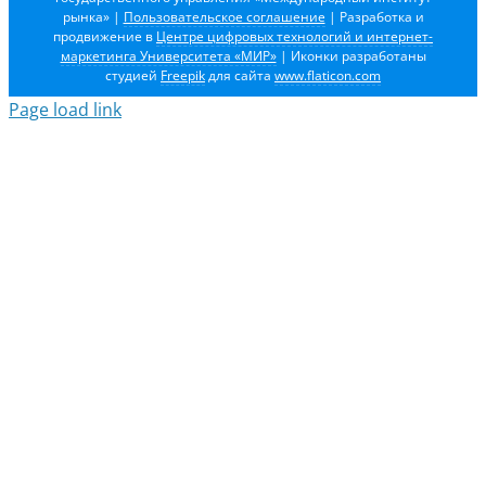
рынка»
|
Пользовательское соглашение
| Разработка и
продвижение в
Центре цифровых технологий и интернет-
маркетинга Университета «МИР»
| Иконки разработаны
студией
Freepik
для сайта
www.flaticon.com
Page load link