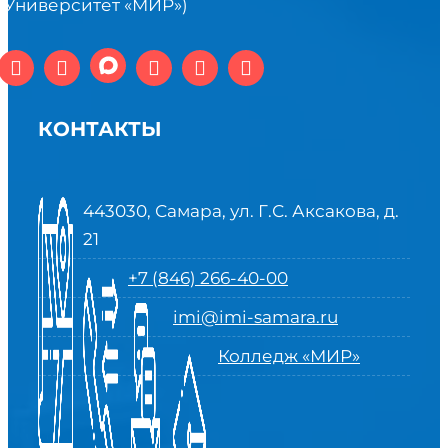
(Университет «МИР»)
КОНТАКТЫ
443030, Самара, ул. Г.С. Аксакова, д.
21
+7 (846) 266-40-00
imi@imi-samara.ru
Колледж «МИР»