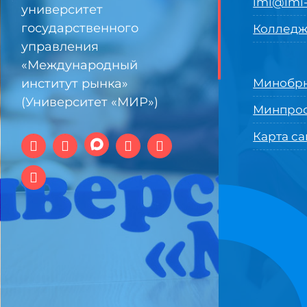
imi@imi-
университет
государственного
Колледж
управления
«Международный
институт рынка»
Минобрн
(Университет «МИР»)
Минпро
Карта са