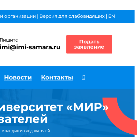
й организации
|
Версия для слабовидящих
|
EN
Пишите
Подать
imi@imi-samara.ru
заявление
Новости
Контакты
ниверситет «МИР»
вателей
т молодых исследователей