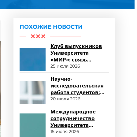
ПОХОЖИЕ НОВОСТИ
Клуб выпускников
Университета
«МИР»: связь
поколений и
25 июля 2026
карьерные
Научно-
возможности
исследовательская
работа студентов:
возможности для
20 июля 2026
развития
Международное
сотрудничество
Университета
«МИР»: новые
15 июля 2026