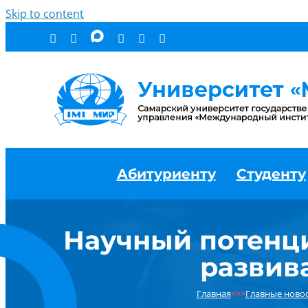
Skip to content
Абитуриенту
Студенту
Научный потенци
развив
Главная
×××
Главные ново