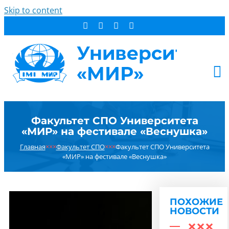
Skip to content
АБИТУРИЕНТУ
Факультет СПО Университета
СТУДЕНТУ
«МИР» на фестивале «Веснушка»
ДОПОБРАЗОВАНИЕ
Главная
×××
Факультет СПО
×××
Факультет СПО Университета
ОБ УНИВЕРСИТЕТЕ
«МИР» на фестивале «Веснушка»
НОВОСТИ
КОНТАКТЫ
ПОХОЖИЕ
РЕЗУЛЬТАТ ПОИСКА:
НОВОСТИ