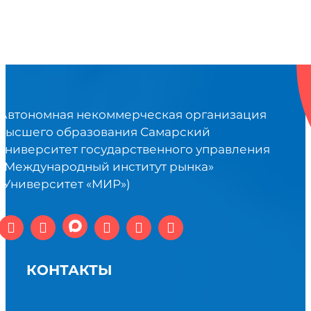
Автономная некоммерческая организация
высшего образования Самарский
университет государственного управления
«Международный институт рынка»
(Университет «МИР»)
КОНТАКТЫ