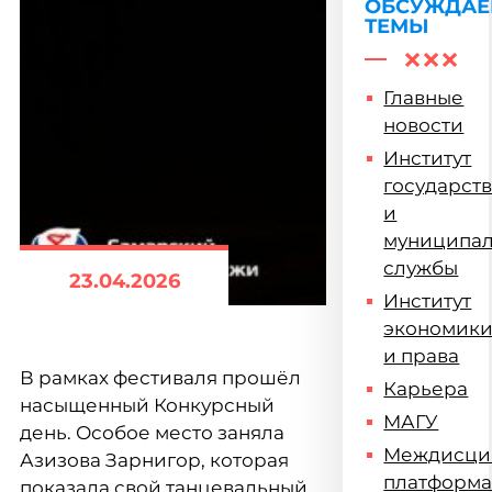
ОБСУЖДА
ТЕМЫ
Главные
новости
Институт
государст
и
муниципа
службы
23.04.2026
Институт
экономик
и права
В рамках фестиваля прошёл
Карьера
насыщенный Конкурсный
МАГУ
день. Особое место заняла
Междисци
Азизова Зарнигор, которая
платформ
показала свой танцевальный