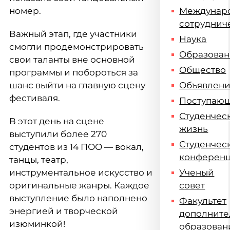
номер.
Междунар
сотруднич
Важный этап, где участники
Наука
смогли продемонстрировать
Образова
свои таланты вне основной
Общество
программы и побороться за
шанс выйти на главную сцену
Объявлен
фестиваля.
Поступаю
Студенчес
В этот день на сцене
жизнь
выступили более 270
Студенчес
студентов из 14 ПОО — вокал,
конферен
танцы, театр,
инструментальное искусство и
Ученый
оригинальные жанры. Каждое
совет
выступление было наполнено
Факультет
энергией и творческой
дополните
изюминкой!
образован