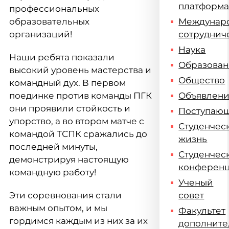
платформ
профессиональных
образовательных
Междунар
организаций!
сотруднич
Наука
Наши ребята показали
Образова
высокий уровень мастерства и
Общество
командный дух. В первом
поединке против команды ПГК
Объявлен
они проявили стойкость и
Поступаю
упорство, а во втором матче с
Студенчес
командой ТСПК сражались до
жизнь
последней минуты,
Студенчес
демонстрируя настоящую
конферен
командную работу!
Ученый
Эти соревнования стали
совет
важным опытом, и мы
Факультет
гордимся каждым из них за их
дополните