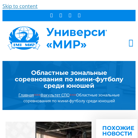
Skip to content
АБИТУРИЕНТУ
Областные зональные
СТУДЕНТУ
соревнования по мини-футболу
ДОПОБРАЗОВАНИЕ
среди юношей
ОБ УНИВЕРСИТЕТЕ
Главная
×××
Факультет СПО
×××
Областные зональные
соревнования по мини-футболу среди юношей
НОВОСТИ
КОНТАКТЫ
РЕЗУЛЬТАТ ПОИСКА:
ПОХОЖИЕ
НОВОСТИ