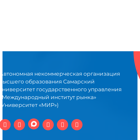
Автономная некоммерческая организация
высшего образования Самарский
университет государственного управления
«Международный институт рынка»
(Университет «МИР»)