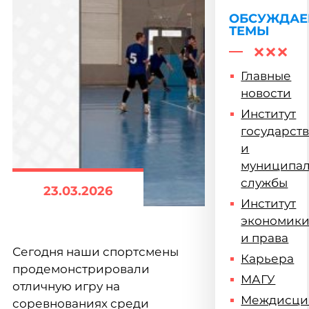
ОБСУЖДА
ТЕМЫ
Главные
новости
Институт
государст
и
муниципа
службы
23.03.2026
Институт
экономик
и права
Сегодня наши спортсмены
Карьера
продемонстрировали
МАГУ
отличную игру на
Междисци
соревнованиях среди