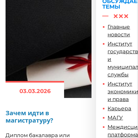
жизни
ОБСУЖДА
ТЕМЫ
Главные
новости
Институт
государст
и
муниципа
службы
Институт
03.03.2026
экономик
и права
Карьера
Зачем идти в
МАГУ
магистратуру?
Междисци
платформ
Диплом бакалавра или