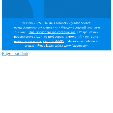
© 1994-2025 АНО ВО Самарский университет
государственного управления «Международный институт
рынка»
|
Пользовательское соглашение
| Разработка и
продвижение в
Центре цифровых технологий и интернет-
маркетинга Университета «МИР»
| Иконки разработаны
студией
Freepik
для сайта
www.flaticon.com
Page load link