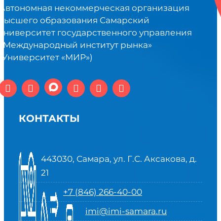
Автономная некоммерческая организация
высшего образования Самарский
университет государственного управления
«Международный институт рынка»
(Университет «МИР»)
КОНТАКТЫ
443030, Самара, ул. Г.С. Аксакова, д.
21
+7 (846) 266-40-00
imi@imi-samara.ru