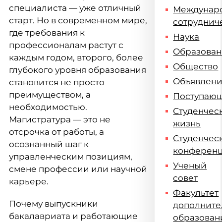
специалиста — уже отличный
Междунар
старт. Но в современном мире,
сотруднич
где требования к
Наука
профессионалам растут с
Образова
каждым годом, второго, более
Общество
глубокого уровня образования
Объявлен
становится не просто
преимуществом, а
Поступаю
необходимостью.
Студенчес
Магистратура — это не
жизнь
отсрочка от работы, а
Студенчес
осознанный шаг к
конферен
управленческим позициям,
Ученый
смене профессии или научной
совет
карьере.
Факультет
Почему выпускники
дополните
бакалавриата и работающие
образован