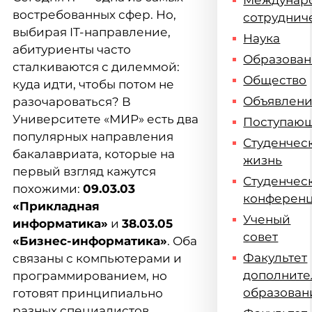
Междунар
востребованных сфер. Но,
сотруднич
выбирая IT-направление,
Наука
абитуриенты часто
Образова
сталкиваются с дилеммой:
Общество
куда идти, чтобы потом не
Объявлен
разочароваться? В
Университете «МИР» есть два
Поступаю
популярных направления
Студенчес
бакалавриата, которые на
жизнь
первый взгляд кажутся
Студенчес
похожими:
09.03.03
конферен
«Прикладная
Ученый
информатика»
и
38.03.05
совет
«Бизнес-информатика»
. Оба
Факультет
связаны с компьютерами и
дополните
программированием, но
образован
готовят принципиально
разных специалистов.