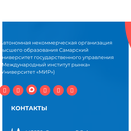
Автономная некоммерческая организация
высшего образования Самарский
университет государственного управления
«Международный институт рынка»
(Университет «МИР»)
КОНТАКТЫ