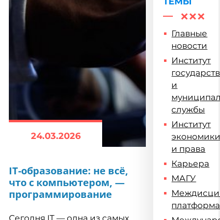
ТЕМЫ
Главные
новости
Институт
государст
и
муниципа
службы
Институт
24.03.2026
экономик
и права
Карьера
IT-образование: не всё,
МАГУ
что с компьютером, —
программирование
Междисци
платформ
Сегодня IT — одна из самых