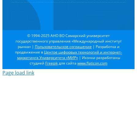
© 1994-2025 АНО ВО Самарский университет
государственного управления «Международный институт
рынка»
|
Пользовательское соглашение
| Разработка и
продвижение в
Центре цифровых технологий и интернет-
маркетинга Университета «МИР»
| Иконки разработаны
студией
Freepik
для сайта
www.flaticon.com
Page load link