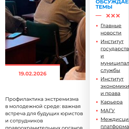
ОБСУЖДА
ТЕМЫ
Главные
новости
Институт
государст
и
муниципа
службы
19.02.2026
Институт
экономик
и права
Профилактика экстремизма
Карьера
в молодежной среде: важная
МАГУ
встреча для будущих юристов
Междисци
и сотрудников
платформ
правоохранительных органов.