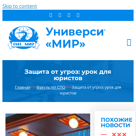
Skip to content
АБИТУРИЕНТУ
Защита от угроз: урок для
СТУДЕНТУ
юристов
ДОПОБРАЗОВАНИЕ
Главная
×××
Факультет СПО
×××
Защита от угроз: урок для
ОБ УНИВЕРСИТЕТЕ
юристов
НОВОСТИ
КОНТАКТЫ
ПОХОЖИЕ
РЕЗУЛЬТАТ ПОИСКА:
НОВОСТИ