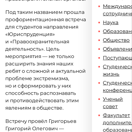
Междунар
Под таким названием прошла
сотруднич
профориентационная встреча
Наука
для студентов направления
Образова
«Юриспруденция»
Общество
и «Правоохранительная
деятельность». Цель
Объявлен
мероприятия — не только
Поступаю
расширить знания наших
Студенчес
ребят о сложной и актуальной
жизнь
проблеме экстремизма,
Студенчес
но и сформировать у них
конферен
способность распознавать
Ученый
и противодействовать этим
совет
явлениям в обществе.
Факультет
Встречу провёл Григорьев
дополните
Григорий Олегович —
образован