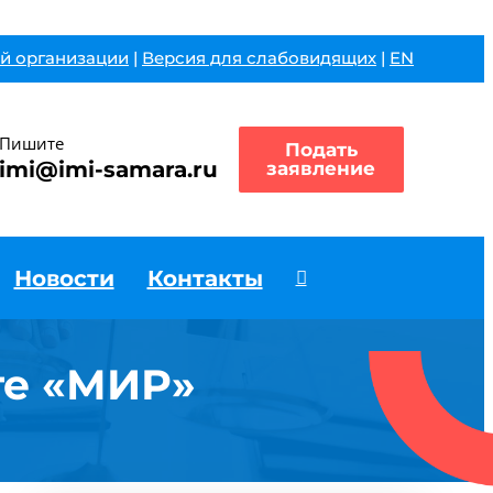
й организации
|
Версия для слабовидящих
|
EN
Пишите
Подать
imi@imi-samara.ru
заявление
Новости
Контакты
те «МИР»