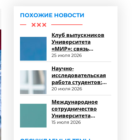
ПОХОЖИЕ НОВОСТИ
Клуб выпускников
Университета
«МИР»: связь
поколений и
25 июля 2026
карьерные
Научно-
возможности
исследовательская
работа студентов:
возможности для
20 июля 2026
развития
Международное
сотрудничество
Университета
«МИР»: новые
15 июля 2026
горизонты