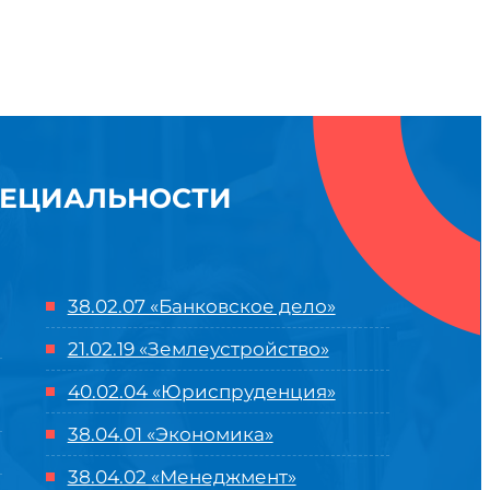
ПЕЦИАЛЬНОСТИ
38.02.07 «Банковское дело»
21.02.19 «Землеустройство»
40.02.04 «Юриспруденция»
38.04.01 «Экономика»
38.04.02 «Менеджмент»