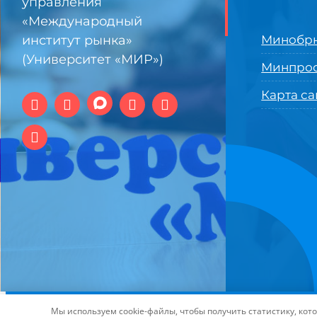
управления
«Международный
институт рынка»
Минобрн
(Университет «МИР»)
Минпро
Карта са
© 1994-2025 АНО ВО Самарский университет государстве
Мы используем cookie-файлы, чтобы получить статистику, ко