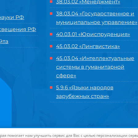
38.03.02 «Менеджмент»
38.03.04 «Государственное и
ауки РФ
муниципальное управление»
свещения РФ
40.03.01 «Юриспруденция»
йта
45.03.02 «Лингвистика»
45.03.04 «
Интеллектуальные
системы в гуманитарной
сфере
»
5.9.6 «Языки народов
зарубежных стран»
нного управления «Международный институт рынка»
|
Пользовательское с
торая помогает нам улучшить сервис для Вас с целью персонализации сер