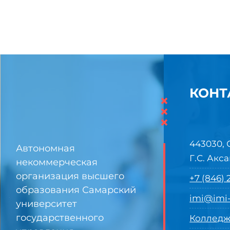
КОНТ
×
×
×
443030, 
Автономная
Г.С. Акса
некоммерческая
организация высшего
+7 (846)
образования Самарский
imi@imi-
университет
государственного
Колледж