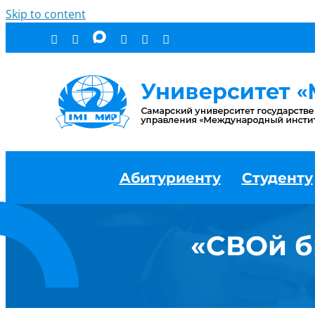
Skip to content
Абитуриенту
Студенту
«СВОй б