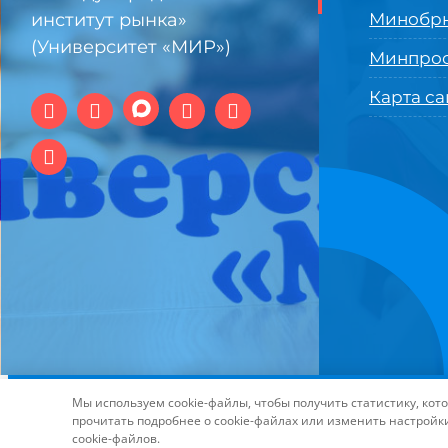
институт рынка»
Минобрн
(Университет «МИР»)
Минпро
Карта са
© 1994-2025 АНО ВО Самарский университет государстве
Мы используем cookie-файлы, чтобы получить статистику, ко
технологий и интернет
прочитать подробнее о cookie-файлах или изменить настройк
cookie-файлов.
Page load link