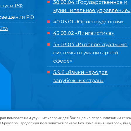
38.03.04 «Государственное и
ауки РФ
муниципальное управление»
свещения РФ
40.03.01 «Юриспруденция»
йта
45.03.02 «Лингвистика»
45.03.04 «
Интеллектуальные
системы в гуманитарной
сфере
»
5.9.6 «Языки народов
зарубежных стран»
нного управления «Международный институт рынка»
|
Пользовательское с
торая помогает нам улучшить сервис для Вас с целью персонализации сер
-маркетинга Университета «МИР»
| Иконки разработаны студией
Freepik
дл
и браузера. Продолжая пользоваться сайтом без изменения настроек, вы 