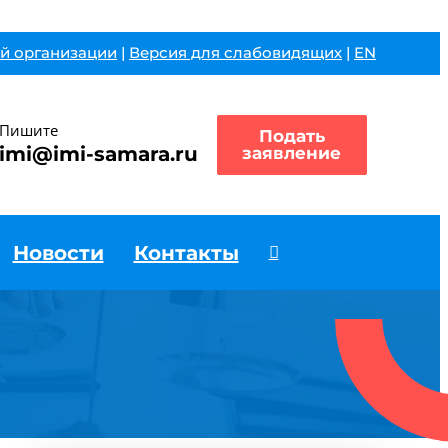
й организации
|
Версия для слабовидящих
|
EN
Пишите
Подать
imi@imi-samara.ru
заявление
Новости
Контакты