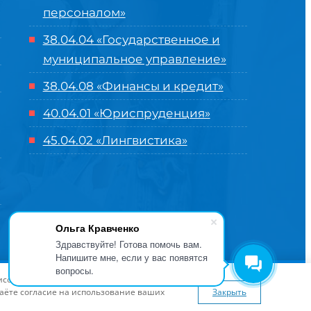
персоналом»
38.04.04 «Государственное и
муниципальное управление»
38.04.08 «Финансы и кредит»
40.04.01 «Юриспруденция»
45.04.02 «Лингвистика»
Ольга Кравченко
Здравствуйте! Готова помочь вам.
Напишите мне, если у вас появятся
вопросы.
оглашение
| Разработка и продвижение в
Центре цифровых
висов и предложений. Вы можете
я сайта
www.flaticon.com
даёте согласие на использование ваших
Закрыть