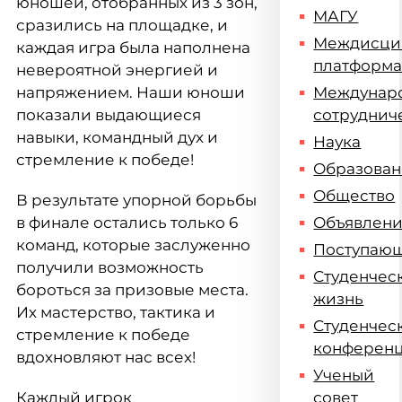
юношей, отобранных из 3 зон,
МАГУ
сразились на площадке, и
Междисци
каждая игра была наполнена
платформ
невероятной энергией и
напряжением. Наши юноши
Междунар
показали выдающиеся
сотруднич
навыки, командный дух и
Наука
стремление к победе!
Образова
Общество
В результате упорной борьбы
в финале остались только 6
Объявлен
команд, которые заслуженно
Поступаю
получили возможность
Студенчес
бороться за призовые места.
жизнь
Их мастерство, тактика и
Студенчес
стремление к победе
конферен
вдохновляют нас всех!
Ученый
Каждый игрок
совет