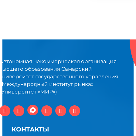
Автономная некоммерческая организация
высшего образования Самарский
университет государственного управления
«Международный институт рынка»
(Университет «МИР»)
КОНТАКТЫ