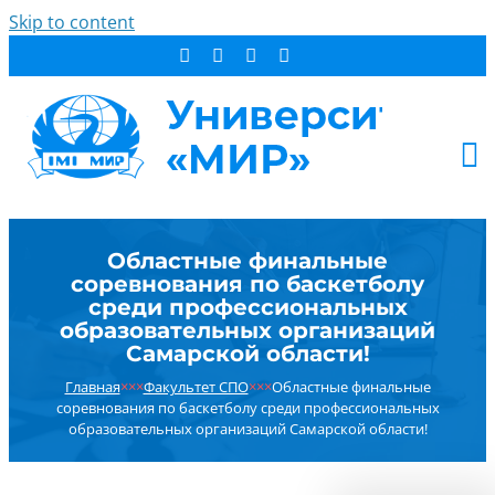
Skip to content
АБИТУРИЕНТУ
Областные финальные
СТУДЕНТУ
соревнования по баскетболу
ДОПОБРАЗОВАНИЕ
среди профессиональных
образовательных организаций
ОБ УНИВЕРСИТЕТЕ
Самарской области!
НОВОСТИ
Главная
×××
Факультет СПО
×××
Областные финальные
КОНТАКТЫ
соревнования по баскетболу среди профессиональных
образовательных организаций Самарской области!
РЕЗУЛЬТАТ ПОИСКА: