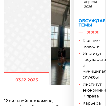
студент
апреля
ФСПО
2026
ОБСУЖДА
ТЕМЫ
Главные
новости
Институт
государст
и
муниципа
службы
03.12.2025
Институт
экономик
и права
12 сильнейших команд
Карьера