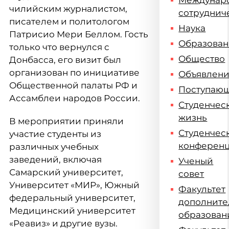
Междунар
чилийским журналистом,
сотруднич
писателем и политологом
Наука
Патрисио Мери Беллом. Гость
Образова
только что вернулся с
Общество
Донбасса, его визит был
организован по инициативе
Объявлен
Общественной палаты РФ и
Поступаю
Ассамблеи народов России.
Студенчес
жизнь
В мероприятии приняли
Студенчес
участие студенты из
конферен
различных учебных
заведений, включая
Ученый
Самарский университет,
совет
Университет «МИР», Южный
Факультет
федеральный университет,
дополните
Медицинский университет
образован
«Реавиз» и другие вузы.