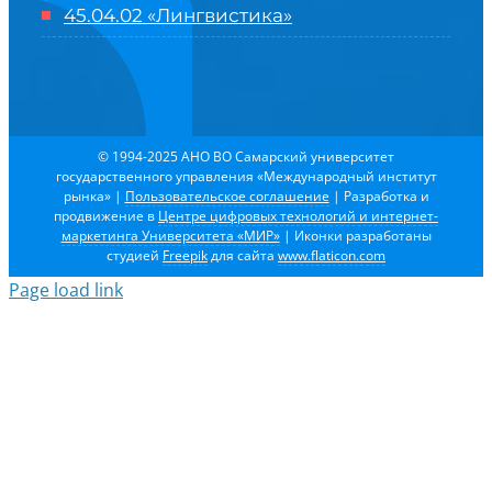
45.04.02 «Лингвистика»
© 1994-2025 АНО ВО Самарский университет
государственного управления «Международный институт
рынка»
|
Пользовательское соглашение
| Разработка и
продвижение в
Центре цифровых технологий и интернет-
маркетинга Университета «МИР»
| Иконки разработаны
студией
Freepik
для сайта
www.flaticon.com
Page load link