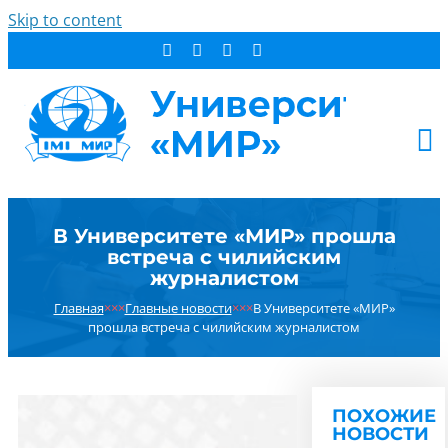
Skip to content
АБИТУРИЕНТУ
В Университете «МИР» прошла
СТУДЕНТУ
встреча с чилийским
ДОПОБРАЗОВАНИЕ
журналистом
ОБ УНИВЕРСИТЕТЕ
Главная
×××
Главные новости
×××
В Университете «МИР»
прошла встреча с чилийским журналистом
НОВОСТИ
КОНТАКТЫ
РЕЗУЛЬТАТ ПОИСКА:
ПОХОЖИЕ
НОВОСТИ