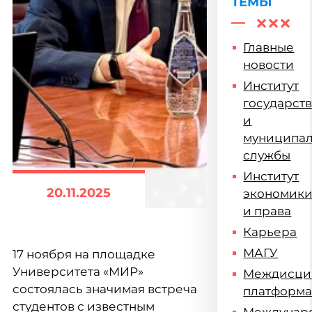
ТЕМЫ
Главные
новости
Институт
государст
и
муниципа
службы
Институт
20.11.2025
экономик
и права
Карьера
МАГУ
17 ноября на площадке
Университета «МИР»
Междисци
состоялась значимая встреча
платформ
студентов с известным