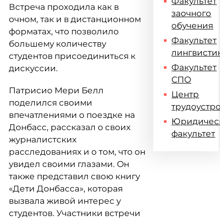
Факультет
Встреча проходила как в
заочного
очном, так и в дистанционном
обучения
форматах, что позволило
Факультет
большему количеству
лингвисти
студентов присоединиться к
Факультет
дискуссии.
СПО
Патрисио Мери Белл
Центр
поделился своими
трудоустр
впечатлениями о поездке на
Юридичес
Донбасс, рассказал о своих
факультет
журналистских
расследованиях и о том, что он
увидел своими глазами. Он
также представил свою книгу
«Дети Донбасса», которая
вызвала живой интерес у
студентов. Участники встречи