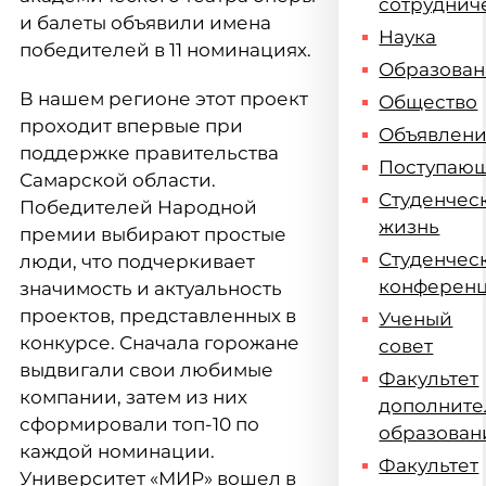
сотруднич
и балеты объявили имена
Наука
победителей в 11 номинациях.
Образова
В нашем регионе этот проект
Общество
проходит впервые при
Объявлен
поддержке правительства
Поступаю
Самарской области.
Студенчес
Победителей Народной
жизнь
премии выбирают простые
Студенчес
люди, что подчеркивает
конферен
значимость и актуальность
проектов, представленных в
Ученый
конкурсе. Сначала горожане
совет
выдвигали свои любимые
Факультет
компании, затем из них
дополните
сформировали топ-10 по
образован
каждой номинации.
Факультет
Университет «МИР» вошел в