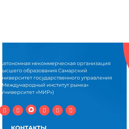
Автономная некоммерческая организация
высшего образования Самарский
университет государственного управления
«Международный институт рынка»
(Университет «МИР»)
КОНТАКТЫ