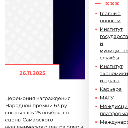
Главные
новости
Институт
государст
и
муниципа
службы
Институт
26.11.2025
экономик
и права
Карьера
МАГУ
Церемония награждения
Народной премии 63.ру
Междисци
состоялась 25 ноября, со
платформ
сцены Самарского
Междунар
академического театра оперы