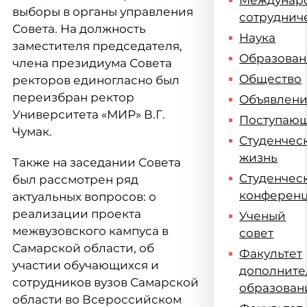
Междунар
выборы в органы управления
сотруднич
Совета. На должность
Наука
заместителя председателя,
Образова
члена президиума Совета
Общество
ректоров единогласно был
переизбран ректор
Объявлен
Университета «МИР» В.Г.
Поступаю
Чумак.
Студенчес
жизнь
Также на заседании Совета
Студенчес
был рассмотрен ряд
конферен
актуальных вопросов: о
реализации проекта
Ученый
межвузовского кампуса в
совет
Самарской области, об
Факультет
участии обучающихся и
дополните
сотрудников вузов Самарской
образован
области во Всероссийском