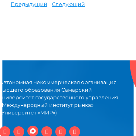
Предыдущий
Следующий
Автономная некоммерческая организация
высшего образования Самарский
университет государственного управления
«Международный институт рынка»
(Университет «МИР»)