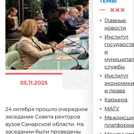
ТЕМЫ
Главные
новости
Институт
государст
и
муниципа
службы
Институт
05.11.2025
экономик
и права
Карьера
МАГУ
24 октября прошло очередное
заседание Совета ректоров
Междисци
вузов Самарской области. На
платформ
заседании были проведены