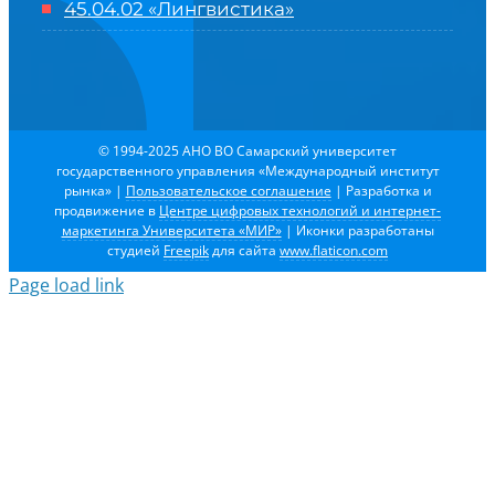
45.04.02 «Лингвистика»
© 1994-2025 АНО ВО Самарский университет
государственного управления «Международный институт
рынка»
|
Пользовательское соглашение
| Разработка и
продвижение в
Центре цифровых технологий и интернет-
маркетинга Университета «МИР»
| Иконки разработаны
студией
Freepik
для сайта
www.flaticon.com
Page load link