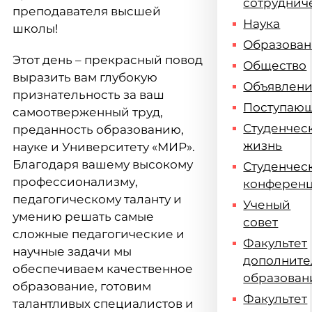
сотруднич
преподавателя высшей
Наука
школы!
Образова
Этот день – прекрасный повод
Общество
выразить вам глубокую
Объявлен
признательность за ваш
Поступаю
самоотверженный труд,
Студенчес
преданность образованию,
жизнь
науке и Университету «МИР».
Благодаря вашему высокому
Студенчес
профессионализму,
конферен
педагогическому таланту и
Ученый
умению решать самые
совет
сложные педагогические и
Факультет
научные задачи мы
дополните
обеспечиваем качественное
образован
образование, готовим
Факультет
талантливых специалистов и