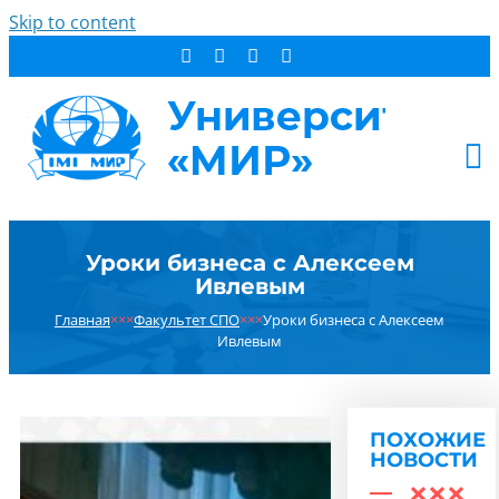
Skip to content
АБИТУРИЕНТУ
Уроки бизнеса с Алексеем
СТУДЕНТУ
Ивлевым
ДОПОБРАЗОВАНИЕ
Главная
×××
Факультет СПО
×××
Уроки бизнеса с Алексеем
ОБ УНИВЕРСИТЕТЕ
Ивлевым
НОВОСТИ
КОНТАКТЫ
ПОХОЖИЕ
РЕЗУЛЬТАТ ПОИСКА:
НОВОСТИ