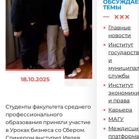
ОБСУЖДА
ТЕМЫ
Главные
новости
Институт
государст
и
муниципа
службы
18.10.2025
Институт
экономик
и права
Студенты факультета среднего
Карьера
профессионального
МАГУ
образования приняли участие
Междисци
в Уроках бизнеса со Сбером.
платформ
Спикером выступил Ивлев