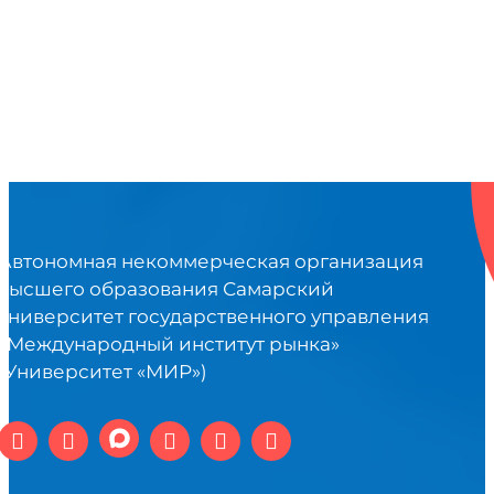
Автономная некоммерческая организация
высшего образования Самарский
университет государственного управления
«Международный институт рынка»
(Университет «МИР»)