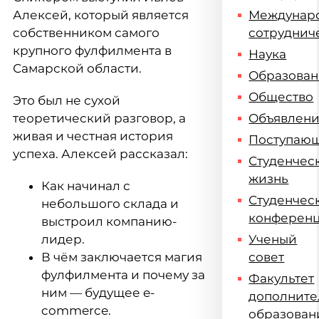
Алексей, который является
Междунар
собственником самого
сотруднич
крупного фулфилмента в
Наука
Самарской области.
Образова
Общество
Это был не сухой
теоретический разговор, а
Объявлен
живая и честная история
Поступаю
успеха. Алексей рассказал:
Студенчес
жизнь
Как начинал с
Студенчес
небольшого склада и
конферен
выстроил компанию-
лидер.
Ученый
В чём заключается магия
совет
фулфилмента и почему за
Факультет
ним — будущее e-
дополните
commerce.
образован