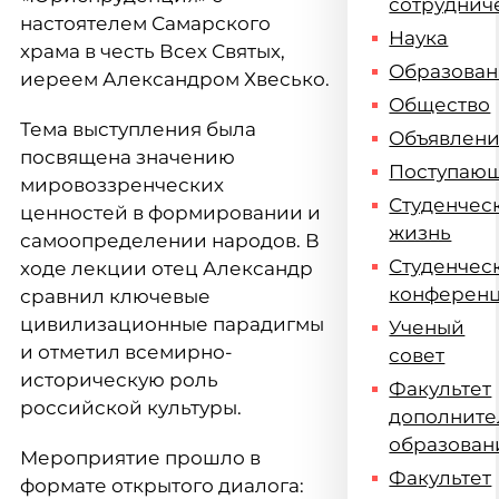
сотруднич
настоятелем Самарского
Наука
храма в честь Всех Святых,
Образова
иереем Александром Хвесько.
Общество
Тема выступления была
Объявлен
посвящена значению
Поступаю
мировоззренческих
Студенчес
ценностей в формировании и
жизнь
самоопределении народов. В
Студенчес
ходе лекции отец Александр
конферен
сравнил ключевые
цивилизационные парадигмы
Ученый
и отметил всемирно-
совет
историческую роль
Факультет
российской культуры.
дополните
образован
Мероприятие прошло в
Факультет
формате открытого диалога: