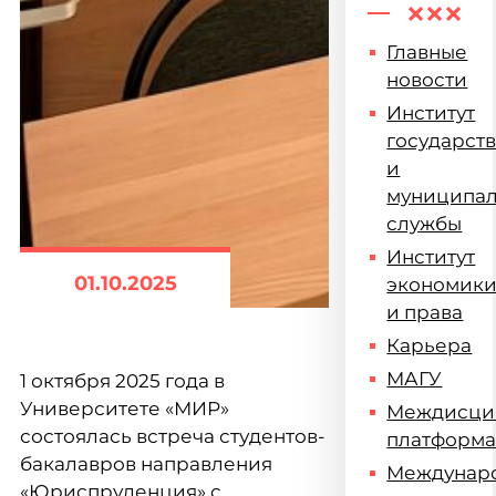
Главные
новости
Институт
государст
и
муниципа
службы
Институт
01.10.2025
экономик
и права
Карьера
МАГУ
1 октября 2025 года в
Университете «МИР»
Междисци
состоялась встреча студентов-
платформ
бакалавров направления
Междунар
«Юриспруденция» с