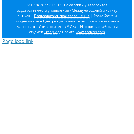
© 1994-2025 АНО ВО Самарский университет
государственного управления «Международный институт
рынка»
|
Пользовательское соглашение
| Разработка и
продвижение в
Центре цифровых технологий и интернет-
маркетинга Университета «МИР»
| Иконки разработаны
студией
Freepik
для сайта
www.flaticon.com
Page load link