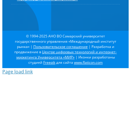
© 1994-2025 АНО ВО Самарский университет
государственного управления «Международный институт
рынка»
|
Пользовательское соглашение
| Разработка и
продвижение в
Центре цифровых технологий и интернет-
маркетинга Университета «МИР»
| Иконки разработаны
студией
Freepik
для сайта
www.flaticon.com
Page load link