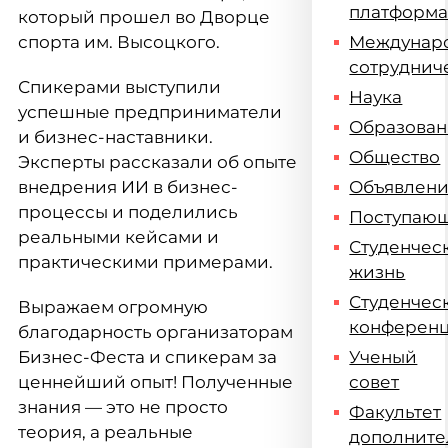
платформ
который прошел во Дворце
спорта им. Высоцкого.
Междунар
сотруднич
Спикерами выступили
Наука
успешные предприниматели
Образова
и бизнес-наставники.
Общество
Эксперты рассказали об опыте
внедрения ИИ в бизнес-
Объявлен
процессы и поделились
Поступаю
реальными кейсами и
Студенчес
практическими примерами.
жизнь
Студенчес
Выражаем огромную
конферен
благодарность организаторам
Бизнес-Феста и спикерам за
Ученый
ценнейший опыт! Полученные
совет
знания — это не просто
Факультет
теория, а реальные
дополните