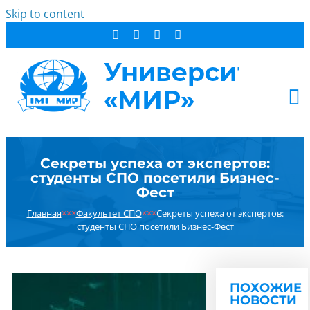
Skip to content
АБИТУРИЕНТУ
Секреты успеха от экспертов:
СТУДЕНТУ
студенты СПО посетили Бизнес-
ДОПОБРАЗОВАНИЕ
Фест
ОБ УНИВЕРСИТЕТЕ
Главная
×××
Факультет СПО
×××
Секреты успеха от экспертов:
студенты СПО посетили Бизнес-Фест
НОВОСТИ
КОНТАКТЫ
РЕЗУЛЬТАТ ПОИСКА:
ПОХОЖИЕ
НОВОСТИ