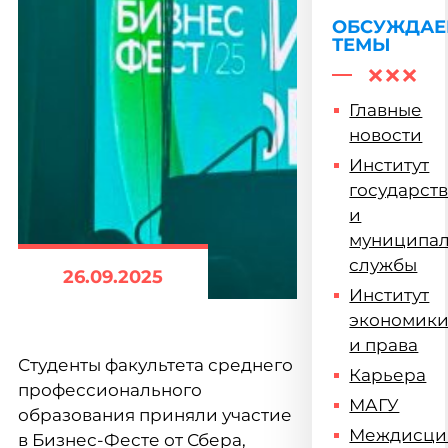
ОБСУЖДА
ТЕМЫ
Главные
новости
Институт
государст
и
муниципа
службы
26.09.2025
Институт
экономик
и права
Студенты факультета среднего
Карьера
профессионального
МАГУ
образования приняли участие
Междисци
в Бизнес-Фесте от Сбера,