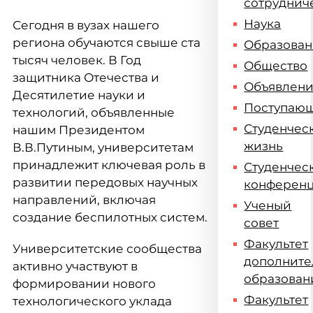
сотруднич
Наука
Сегодня в вузах нашего
региона обучаются свыше ста
Образова
тысяч человек. В Год
Общество
защитника Отечества и
Объявлен
Десятилетие науки и
Поступаю
технологий, объявленные
Студенчес
нашим Президентом
жизнь
В.В.Путиным, университетам
принадлежит ключевая роль в
Студенчес
развитии передовых научных
конферен
направлений, включая
Ученый
создание беспилотных систем.
совет
Факультет
Университетские сообщества
дополните
активно участвуют в
образован
формировании нового
Факультет
технологического уклада