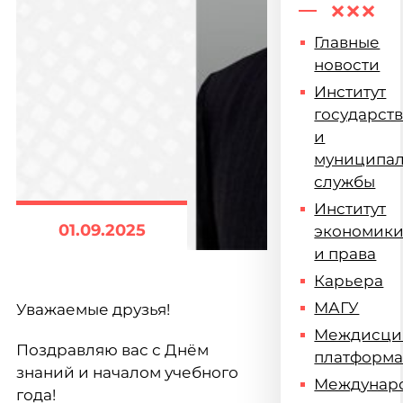
Главные
новости
Институт
государст
и
муниципа
службы
Институт
01.09.2025
экономик
и права
Карьера
МАГУ
Уважаемые друзья!
Междисци
Поздравляю вас с Днём
платформ
знаний и началом учебного
Междунар
года!