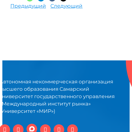
Предыдущий
Следующий
Автономная некоммерческая организация
высшего образования Самарский
университет государственного управления
«Международный институт рынка»
(Университет «МИР»)