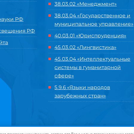
38.03.02 «Менеджмент»
38.03.04 «Государственное и
ауки РФ
муниципальное управление»
свещения РФ
40.03.01 «Юриспруденция»
йта
45.03.02 «Лингвистика»
45.03.04 «
Интеллектуальные
системы в гуманитарной
сфере
»
5.9.6 «Языки народов
зарубежных стран»
нного управления «Международный институт рынка»
|
Пользовательское с
торая помогает нам улучшить сервис для Вас с целью персонализации сер