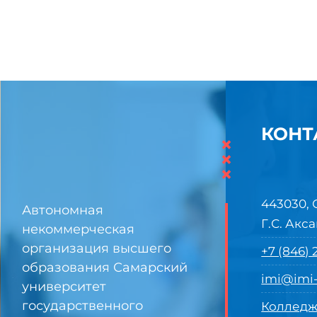
КОНТ
×
×
×
443030, 
Автономная
Г.С. Акса
некоммерческая
организация высшего
+7 (846)
образования Самарский
imi@imi-
университет
государственного
Колледж