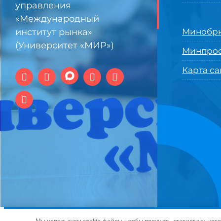
управления
«Международный
институт рынка»
Минобрн
(Университет «МИР»)
Минпро
Карта са
© 1994-2025 АНО ВО Самарский университет государстве
Мы используем cookie-файлы, чтобы получить статистику, ко