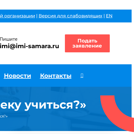
й организации
|
Версия для слабовидящих
|
EN
Пишите
Подать
imi@imi-samara.ru
заявление
Новости
Контакты
еку учиться?»
ся?»