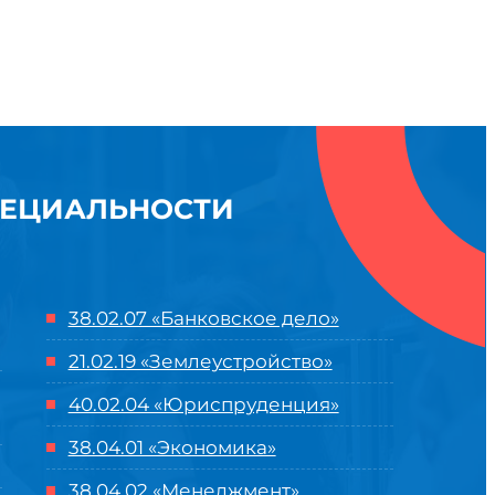
ПЕЦИАЛЬНОСТИ
38.02.07 «Банковское дело»
21.02.19 «Землеустройство»
40.02.04 «Юриспруденция»
38.04.01 «Экономика»
38.04.02 «Менеджмент»