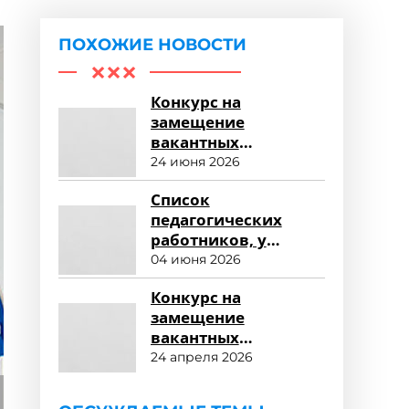
ПОХОЖИЕ НОВОСТИ
Конкурс на
замещение
вакантных
должностей
24 июня 2026
профессорско-
Список
преподавательского
педагогических
состава
работников, у
которых в 2026-2027
04 июня 2026
учебном году
Конкурс на
истекает срок
замещение
действия трудового
вакантных
договора
должностей научных
24 апреля 2026
работников