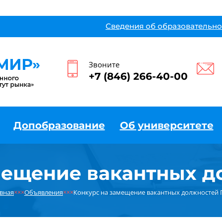
Сведения об образовательно
Звоните
+7 (846) 266-40-00
Допобразование
Об университете
мещение вакантных 
вная
×××
Объявления
×××
Конкурс на замещение вакантных должностей