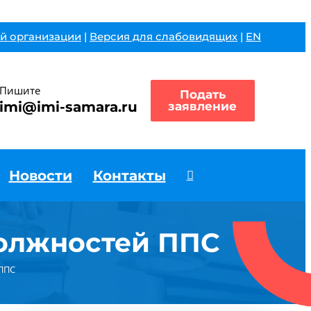
й организации
|
Версия для слабовидящих
|
EN
Пишите
Подать
imi@imi-samara.ru
заявление
Новости
Контакты
должностей ППС
 ППС