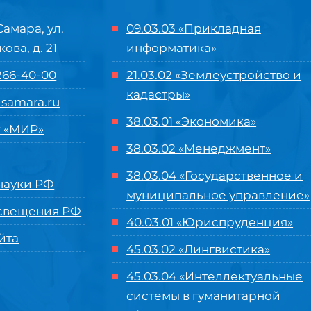
Самара, ул.
09.03.03 «Прикладная
кова, д. 21
информатика»
 266-40-00
21.03.02 «Землеустройство и
кадастры»
samara.ru
38.03.01 «Экономика»
 «МИР»
38.03.02 «Менеджмент»
38.03.04 «Государственное и
ауки РФ
муниципальное управление»
свещения РФ
40.03.01 «Юриспруденция»
йта
45.03.02 «Лингвистика»
45.03.04 «
Интеллектуальные
системы в гуманитарной