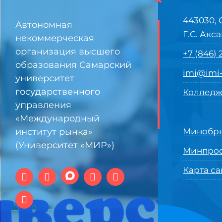
443030, 
Автономная
Г.С. Акса
некоммерческая
организация высшего
+7 (846)
образования Самарский
imi@imi-
университет
государственного
Колледж
управления
«Международный
институт рынка»
Минобрн
(Университет «МИР»)
Минпро
Карта са