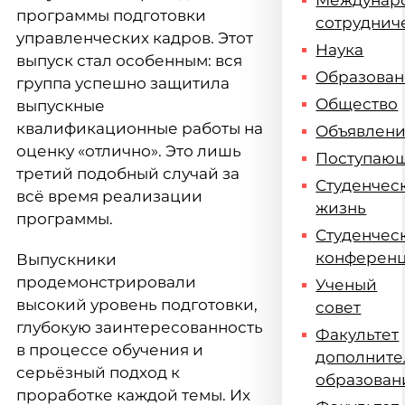
Междунар
программы подготовки
сотруднич
управленческих кадров. Этот
Наука
выпуск стал особенным: вся
Образова
группа успешно защитила
Общество
выпускные
квалификационные работы на
Объявлен
оценку «отлично». Это лишь
Поступаю
третий подобный случай за
Студенчес
всё время реализации
жизнь
программы.
Студенчес
конферен
Выпускники
продемонстрировали
Ученый
высокий уровень подготовки,
совет
глубокую заинтересованность
Факультет
в процессе обучения и
дополните
серьёзный подход к
образован
проработке каждой темы. Их