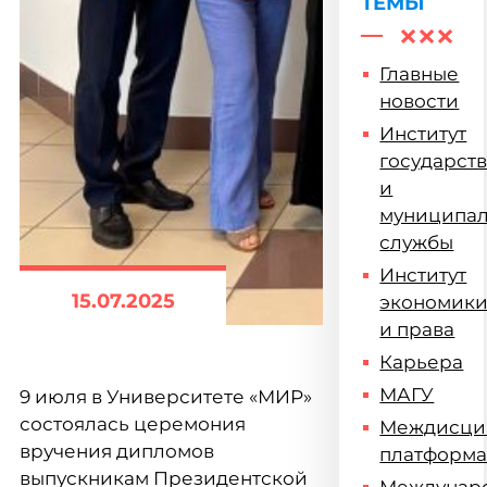
ТЕМЫ
Главные
новости
Институт
государст
и
муниципа
службы
Институт
15.07.2025
экономик
и права
Карьера
МАГУ
9 июля в Университете «МИР»
состоялась церемония
Междисци
вручения дипломов
платформ
выпускникам Президентской