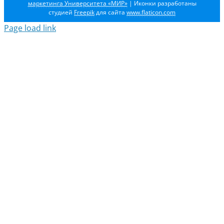
маркетинга Университета «МИР»
| Иконки разработаны
студией
Freepik
для сайта
www.flaticon.com
Page load link