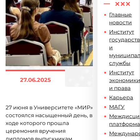
Главные
новости
Институт
государст
и
муниципа
службы
Институт
27.06.2025
экономик
и права
Карьера
МАГУ
27 июня в Университете «МИР»
состоялся насыщенный день, в
Междисци
ходе которого прошла
платформ
церемония вручения
Междунар
дипломов выпускникам