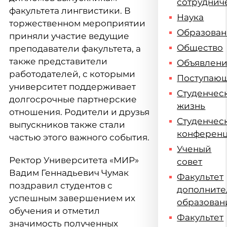
сотруднич
факультета лингвистики. В
Наука
торжественном мероприятии
Образова
приняли участие ведущие
Общество
преподаватели факультета, а
также представители
Объявлен
работодателей, с которыми
Поступаю
университет поддерживает
Студенчес
долгосрочные партнерские
жизнь
отношения. Родители и друзья
Студенчес
выпускников также стали
конферен
частью этого важного события.
Ученый
Ректор Университета «МИР»
совет
Вадим Геннадьевич Чумак
Факультет
поздравил студентов с
дополните
успешным завершением их
образован
обучения и отметил
Факультет
значимость полученных