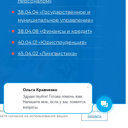
персоналом»
38.04.04 «Государственное и
муниципальное управление»
38.04.08 «Финансы и кредит»
40.04.01 «Юриспруденция»
45.04.02 «Лингвистика»
Ольга Кравченко
Здравствуйте! Готова помочь вам.
Напишите мне, если у вас появятся
вопросы.
оглашение
| Разработка и продвижение в
Центре цифровых
висов и предложений. Вы можете
я сайта
www.flaticon.com
даёте согласие на использование ваших
Закрыть