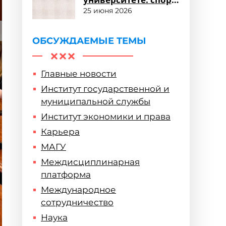
и здоровый образ
25 июня 2026
жизни
ОБСУЖДАЕМЫЕ ТЕМЫ
Главные новости
Институт государственной и
муниципальной службы
Институт экономики и права
Карьера
МАГУ
Междисциплинарная
платформа
Международное
сотрудничество
Наука