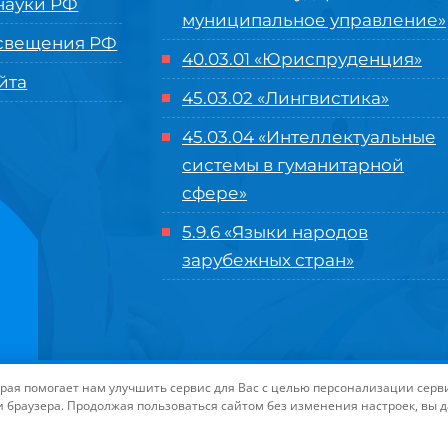
ауки РФ
муниципальное управление»
свещения РФ
40.03.01 «Юриспруденция»
йта
45.03.02 «Лингвистика»
45.03.04 «
Интеллектуальные
системы в гуманитарной
сфере
»
5.9.6 «Языки народов
зарубежных стран»
нного управления «Международный институт рынка»
|
Пользовательское с
торая помогает нам улучшить сервис для Вас с целью персонализации сер
-маркетинга Университета «МИР»
| Иконки разработаны студией
Freepik
дл
и браузера. Продолжая пользоваться сайтом без изменения настроек, вы 