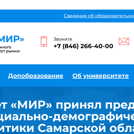
Сведения об образовательно
Звоните
+7 (846) 266-40-00
Допобразование
Об университете
т «МИР» принял пре
циально-демографич
итики Самарской обл