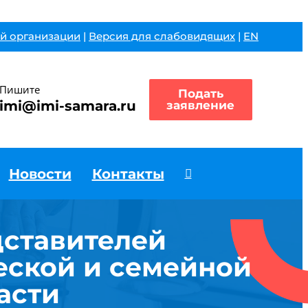
й организации
|
Версия для слабовидящих
|
EN
Пишите
Подать
imi@imi-samara.ru
заявление
Новости
Контакты
дставителей
еской и семейной
асти