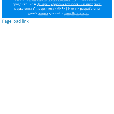
продвижение в
Центре цифровых технологий и интернет-
маркетинга Университета «МИР»
| Иконки разработаны
студией
Freepik
для сайта
www.flaticon.com
Page load link