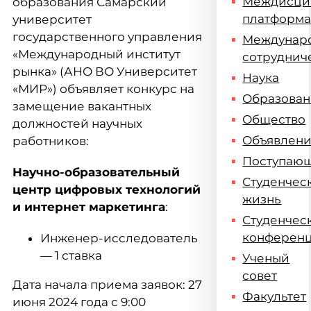
Междисци
образования Самарский
платформ
университет
государственного управления
Междунар
«Международный институт
сотруднич
рынка» (АНО ВО Университет
Наука
«МИР») объявляет конкурс на
Образова
замещение вакантных
Общество
должностей научных
Объявлен
работников:
Поступаю
Научно-образовательный
Студенчес
центр цифровых технологий
жизнь
и интернет маркетинга
:
Студенчес
конферен
Инженер-исследователь
― 1 ставка
Ученый
совет
Дата начала приема заявок: 27
Факультет
июня 2024 года с 9:00