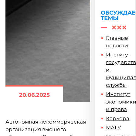
работнико
договора
ОБСУЖДА
ТЕМЫ
Главные
новости
Институт
государст
и
муниципа
службы
Институт
20.06.2025
экономик
и права
Карьера
Автономная некоммерческая
МАГУ
организация высшего