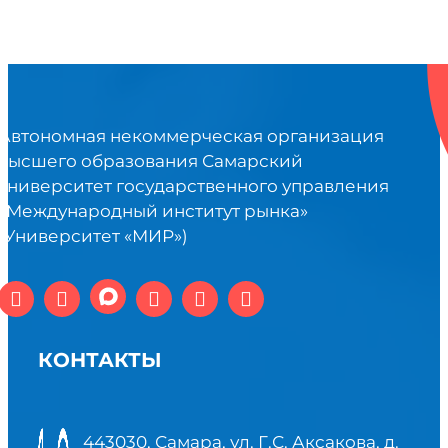
Автономная некоммерческая организация
высшего образования Самарский
университет государственного управления
«Международный институт рынка»
(Университет «МИР»)
КОНТАКТЫ
443030, Самара, ул. Г.С. Аксакова, д.