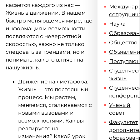
касается каждого из нас —
Междунар
Жизнь в движении. В нашем
сотруднич
быстро меняющемся мире, где
Наука
информация и возможности
Образова
появляются с невероятной
Общество
скоростью, важно не только
следовать за трендами, но и
Объявлен
понимать, как это влияет на
Поступаю
нашу жизнь.
Студенчес
жизнь
Движение как метафора:
Студенчес
Жизнь — это постоянный
конферен
процесс. Мы растем,
меняемся, сталкиваемся с
Ученый
новыми вызовами и
совет
возможностями. Как вы
Факультет
реагируете на
дополните
изменения? Какой урок
образован