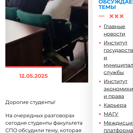
ОБСУЖДА
ТЕМЫ
Главные
новости
Институт
государст
и
муниципа
службы
12.05.2025
Институт
экономик
и права
Дорогие студенты!
Карьера
МАГУ
На очередных разговорах
сегодня студенты факультета
Междисци
СПО обсудили тему, которая
платформ