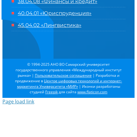
38.04.08 «Финансы и кредит»
40.04.01 «Юриспруденция»
45.04.02 «Лингвистика»
© 1994-2025 АНО ВО Самарский университет
государственного управления «Международный институт
рынка»
|
Пользовательское соглашение
| Разработка и
продвижение в
Центре цифровых технологий и интернет-
маркетинга Университета «МИР»
| Иконки разработаны
студией
Freepik
для сайта
www.flaticon.com
Page load link