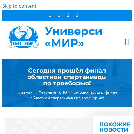
Skip to content
АБИТУРИЕНТУ
Сегодня прошёл финал
СТУДЕНТУ
областной спартакиады
ДОПОБРАЗОВАНИЕ
по троеборью!
ОБ УНИВЕРСИТЕТЕ
Главная
×××
Факультет СПО
×××
Сегодня прошёл финал
областной спартакиады по троеборью!
НОВОСТИ
КОНТАКТЫ
РЕЗУЛЬТАТ ПОИСКА:
ПОХОЖИЕ
НОВОСТИ