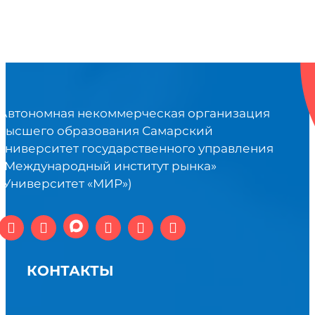
Автономная некоммерческая организация
высшего образования Самарский
университет государственного управления
«Международный институт рынка»
(Университет «МИР»)
КОНТАКТЫ