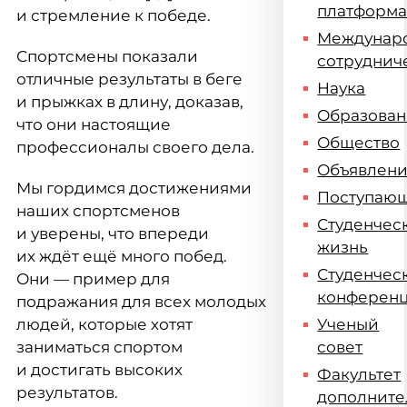
платформ
и стремление к победе.
Междунар
Спортсмены показали
сотруднич
отличные результаты в беге
Наука
и прыжках в длину, доказав,
Образова
что они настоящие
Общество
профессионалы своего дела.
Объявлен
Мы гордимся достижениями
Поступаю
наших спортсменов
Студенчес
и уверены, что впереди
жизнь
их ждёт ещё много побед.
Студенчес
Они — пример для
конферен
подражания для всех молодых
людей, которые хотят
Ученый
заниматься спортом
совет
и достигать высоких
Факультет
результатов.
дополните