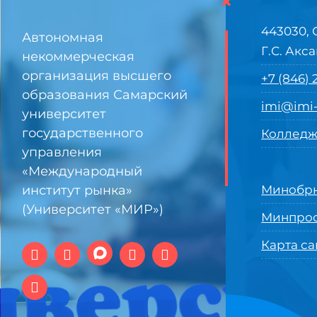
×
443030, 
Автономная
Г.С. Акса
некоммерческая
организация высшего
+7 (846)
образования Самарский
imi@imi-
университет
государственного
Колледж
управления
«Международный
институт рынка»
Минобрн
(Университет «МИР»)
Минпро
Карта са