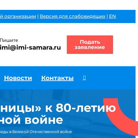
й организации
|
Версия для слабовидящих
|
EN
Пишите
Подать
imi@imi-samara.ru
заявление
Новости
Контакты
ницы» к 80-летию
ной войне
беды в Великой Отечественной войне