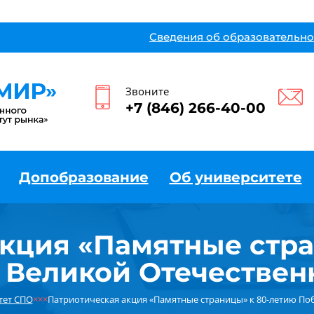
Сведения об образовательно
Звоните
+7 (846) 266-40-00
Допобразование
Об университете
акция «Памятные стра
 Великой Отечествен
тет СПО
×××
Патриотическая акция «Памятные страницы» к 80-летию По