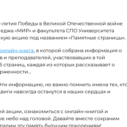
-летия Победы в Великой Отечественной войне
леджа «МИР» и факультета СПО Университета
кую акцию под названием «Памятные страницы».
онлайн-книга
, в которой собрана информация о
в и преподавателей, участвовавших в той
5 страниц, каждая из которых рассказывает о
верженности…
йти информацию, но важно помнить имена тех, кт
двиги навсегда останутся в наших сердцах и
й акции, ознакомиться с онлайн-книгой и
ное небо над головой. Давайте вместе сохраним
едадим эту память будущим поколениям!