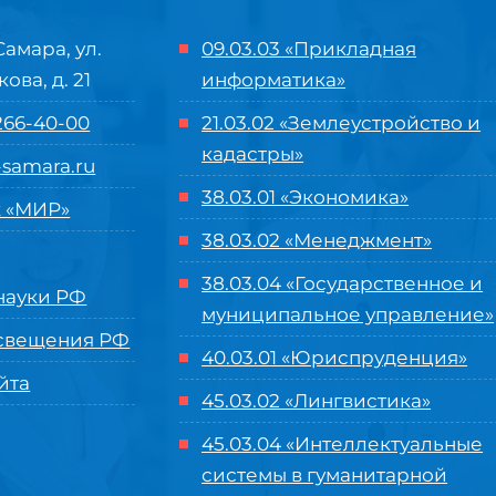
Самара, ул.
09.03.03 «Прикладная
кова, д. 21
информатика»
 266-40-00
21.03.02 «Землеустройство и
кадастры»
samara.ru
38.03.01 «Экономика»
 «МИР»
38.03.02 «Менеджмент»
38.03.04 «Государственное и
ауки РФ
муниципальное управление»
свещения РФ
40.03.01 «Юриспруденция»
йта
45.03.02 «Лингвистика»
45.03.04 «
Интеллектуальные
системы в гуманитарной