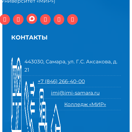
(Университет «МИР»)
КОНТАКТЫ
443030, Самара, ул. Г.С. Аксакова, д.
21
+7 (846) 266-40-00
imi@imi-samara.ru
Колледж «МИР»