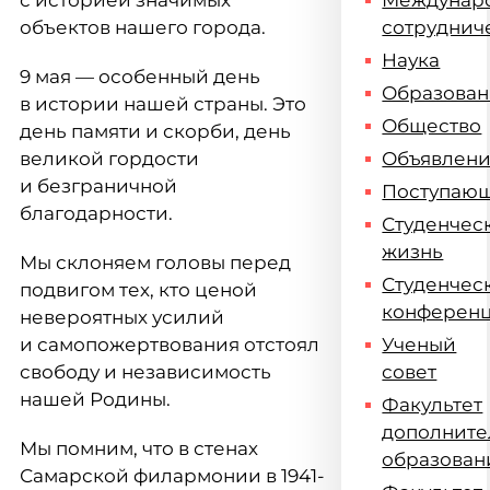
с историей значимых
Междунар
объектов нашего города.
сотруднич
Наука
9 мая — особенный день
Образова
в истории нашей страны. Это
Общество
день памяти и скорби, день
великой гордости
Объявлен
и безграничной
Поступаю
благодарности.
Студенчес
жизнь
Мы склоняем головы перед
Студенчес
подвигом тех, кто ценой
конферен
невероятных усилий
и самопожертвования отстоял
Ученый
свободу и независимость
совет
нашей Родины.
Факультет
дополните
Мы помним, что в стенах
образован
Самарской филармонии в 1941-