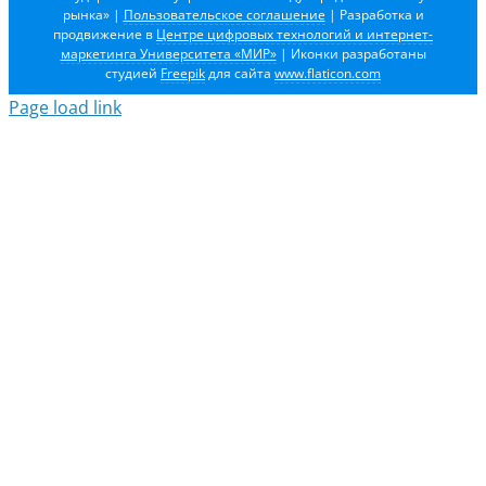
рынка»
|
Пользовательское соглашение
| Разработка и
продвижение в
Центре цифровых технологий и интернет-
маркетинга Университета «МИР»
| Иконки разработаны
студией
Freepik
для сайта
www.flaticon.com
Page load link