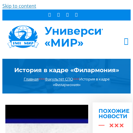
Skip to content
АБИТУРИЕНТУ
История в кадре «Филармония»
СТУДЕНТУ
Главная
×××
Факультет СПО
×××
История в кадре
ДОПОБРАЗОВАНИЕ
«Филармония»
ОБ УНИВЕРСИТЕТЕ
НОВОСТИ
КОНТАКТЫ
ПОХОЖИЕ
НОВОСТИ
РЕЗУЛЬТАТ ПОИСКА: