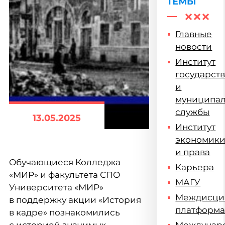
ТЕМЫ
Главные
новости
Институт
государст
и
муниципа
службы
13.05.2025
Институт
экономик
и права
Обучающиеся Колледжа
Карьера
«МИР» и факультета СПО
МАГУ
Университета «МИР»
Междисци
в поддержку акции «История
платформ
в кадре» познакомились