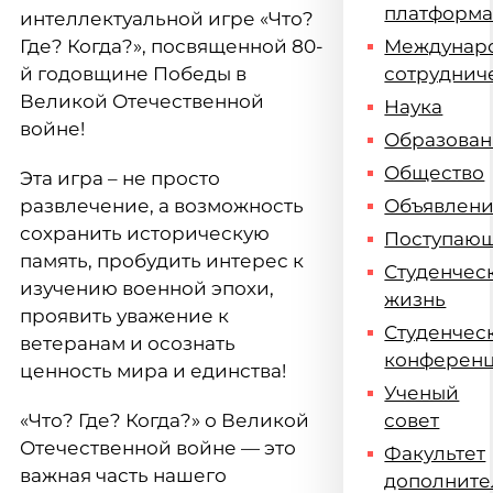
платформ
интеллектуальной игре «Что?
Где? Когда?», посвященной 80-
Междунар
й годовщине Победы в
сотруднич
Великой Отечественной
Наука
войне!
Образова
Общество
Эта игра – не просто
развлечение, а возможность
Объявлен
сохранить историческую
Поступаю
память, пробудить интерес к
Студенчес
изучению военной эпохи,
жизнь
проявить уважение к
Студенчес
ветеранам и осознать
конферен
ценность мира и единства!
Ученый
«Что? Где? Когда?» о Великой
совет
Отечественной войне — это
Факультет
важная часть нашего
дополните