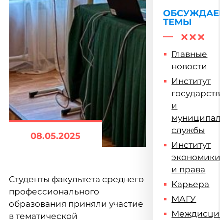
ОБСУЖДА
ТЕМЫ
Главные
новости
Институт
государст
и
муниципа
службы
08.05.2025
Институт
экономик
и права
Студенты факультета среднего
Карьера
профессионального
МАГУ
образования приняли участие
Междисци
в тематической