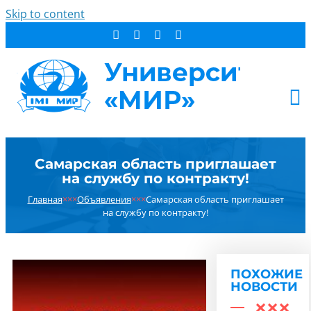
Skip to content
АБИТУРИЕНТУ
Самарская область приглашает
СТУДЕНТУ
на службу по контракту!
ДОПОБРАЗОВАНИЕ
Главная
×××
Объявления
×××
Самарская область приглашает
ОБ УНИВЕРСИТЕТЕ
на службу по контракту!
НОВОСТИ
КОНТАКТЫ
ПОХОЖИЕ
РЕЗУЛЬТАТ ПОИСКА:
НОВОСТИ