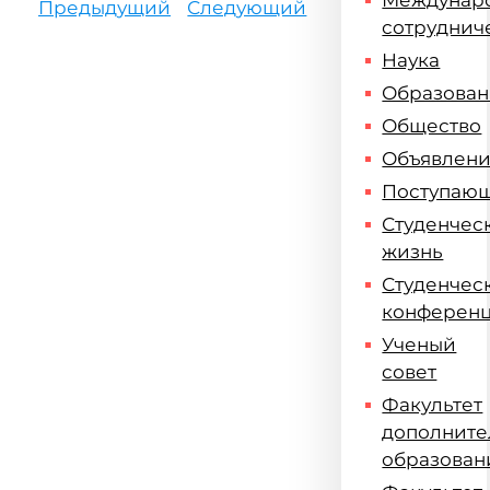
Междунар
Предыдущий
Следующий
сотруднич
Наука
Образова
Общество
Объявлен
Поступаю
Студенчес
жизнь
Студенчес
конферен
Ученый
совет
Факультет
дополните
образован