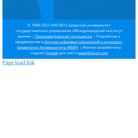
© 1994-2025 АНО ВО Самарский университет
государственного управления «Международный институт
рынка»
|
Пользовательское соглашение
| Разработка и
продвижение в
Центре цифровых технологий и интернет-
маркетинга Университета «МИР»
| Иконки разработаны
студией
Freepik
для сайта
www.flaticon.com
Page load link