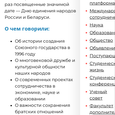
платформ
раз посвященные значимой
дате — Дню единения народов
Междунар
России и Беларуси.
сотруднич
Наука
О чем говорили:
Образова
Общество
Об истории создания
Союзного государства в
Объявлен
1996 году
Поступаю
О многовековой дружбе и
Студенчес
культурной общности
жизнь
наших народов
Студенчес
О современных проектах
конферен
сотрудничества в
Ученый
экономике, науке и
совет
образовании
О важности сохранения
Факультет
братских отношений
дополните