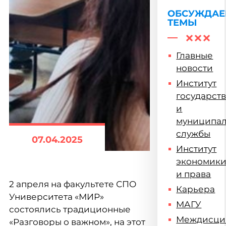
ОБСУЖДА
ТЕМЫ
Главные
новости
Институт
государст
и
муниципа
службы
07.04.2025
Институт
экономик
и права
2 апреля на факультете СПО
Карьера
Университета «МИР»
МАГУ
состоялись традиционные
Междисци
«Разговоры о важном», на этот