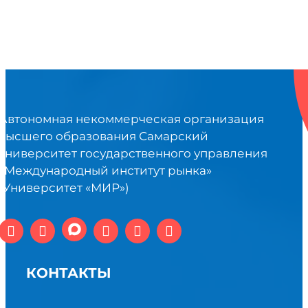
Автономная некоммерческая организация
высшего образования Самарский
университет государственного управления
«Международный институт рынка»
(Университет «МИР»)
КОНТАКТЫ