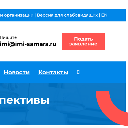
й организации
|
Версия для слабовидящих
|
EN
Пишите
Подать
imi@imi-samara.ru
заявление
Новости
Контакты
спективы