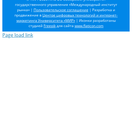
государственного управления «Международный институт
рынка»
|
Пользовательское соглашение
| Разработка и
продвижение в
Центре цифровых технологий и интернет-
маркетинга Университета «МИР»
| Иконки разработаны
студией
Freepik
для сайта
www.flaticon.com
Page load link