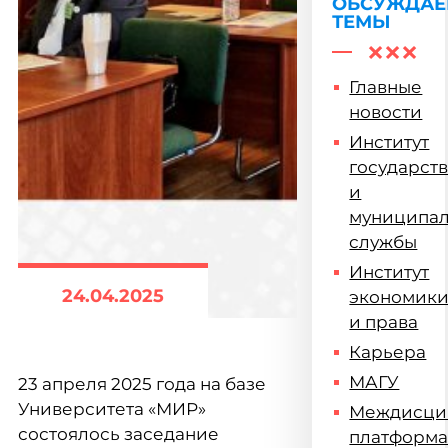
ОБСУЖДА
ТЕМЫ
Главные
новости
Институт
государст
и
муниципа
службы
Институт
24.04.2025
экономик
и права
Карьера
МАГУ
23 апреля 2025 года на базе
Университета «МИР»
Междисци
состоялось заседание
платформ