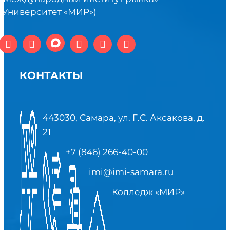
(Университет «МИР»)
КОНТАКТЫ
443030, Самара, ул. Г.С. Аксакова, д.
21
+7 (846) 266-40-00
imi@imi-samara.ru
Колледж «МИР»