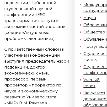
подсекции LI областной
Междунар
студенческой научной
сотруднич
конференции «ESG–
Наука
трансформация на пути к
Образова
экономике чистой энергии»
Общество
(секция «Актуальные
проблемы экономики»).
Объявлен
Поступаю
С приветственным словом к
Студенчес
участникам конференции
жизнь
выступил председатель жюри
Студенчес
подсекции, доктор
конферен
экономических наук,
профессор, первый
Ученый
проректор – проректор по
совет
науке и экономическому
Факультет
развитию Университета
дополните
«МИР» В.М. Рамзаев.
образован