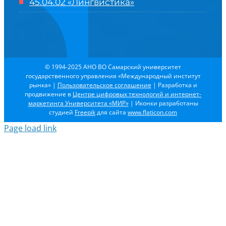
45.04.02 «Лингвистика»
© 1994-2025 АНО ВО Самарский университет
государственного управления «Международный институт
рынка»
|
Пользовательское соглашение
| Разработка и
продвижение в
Центре цифровых технологий и интернет-
маркетинга Университета «МИР»
| Иконки разработаны
студией
Freepik
для сайта
www.flaticon.com
Page load link