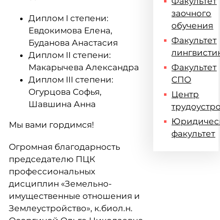
Факультет
заочного
Диплом I степени:
обучения
Евдокимова Елена,
Факультет
Буданова Анастасия
лингвисти
Диплом II степени:
Макарычева Александра
Факультет
Диплом III степени:
СПО
Огурцова Софья,
Центр
Шавшина Анна
трудоустр
Юридичес
Мы вами гордимся!
факультет
Огромная благодарность
председателю ПЦК
профессиональных
дисциплин «Земельно-
имущественные отношения и
Землеустройство», к.биол.н.