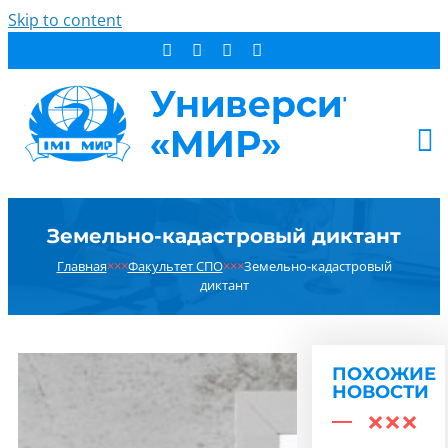
Skip to content
АБИТУРИЕНТУ
Земельно-кадастровый диктант
СТУДЕНТУ
Главная
×××
Факультет СПО
×××
Земельно-кадастровый
ДОПОБРАЗОВАНИЕ
диктант
ОБ УНИВЕРСИТЕТЕ
НОВОСТИ
КОНТАКТЫ
ПОХОЖИЕ
НОВОСТИ
РЕЗУЛЬТАТ ПОИСКА: