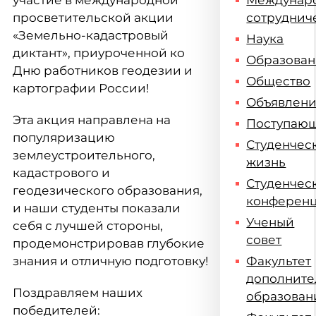
участие в международной
Междунар
просветительской акции
сотруднич
«Земельно-кадастровый
Наука
диктант», приуроченной ко
Образова
Дню работников геодезии и
Общество
картографии России!
Объявлен
Эта акция направлена на
Поступаю
популяризацию
Студенчес
землеустроительного,
жизнь
кадастрового и
Студенчес
геодезического образования,
конферен
и наши студенты показали
Ученый
себя с лучшей стороны,
совет
продемонстрировав глубокие
знания и отличную подготовку!
Факультет
дополните
Поздравляем наших
образован
победителей: