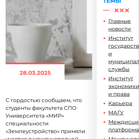
ТЕМЫ
Главные
новости
Институт
государст
и
муниципа
службы
28.03.2025
Институт
экономик
и права
С гордостью сообщаем, что
Карьера
студенты факультета СПО
МАГУ
Университета «МИР»
Междисци
специальности
платформ
«Землеустройство» приняли