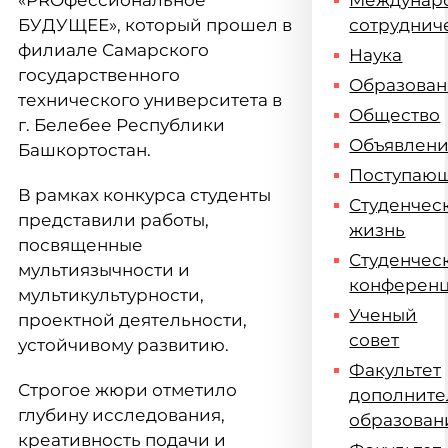
«PROфессиональное
Междунар
БУДУЩЕЕ», который прошел в
сотруднич
филиале Самарского
Наука
государственного
Образова
технического университета в
Общество
г. Белебее Республики
Объявлен
Башкортостан.
Поступаю
В рамках конкурса студенты
Студенчес
представили работы,
жизнь
посвященные
Студенчес
мультиязычности и
конферен
мультикультурности,
Ученый
проектной деятельности,
совет
устойчивому развитию.
Факультет
Строгое жюри отметило
дополните
глубину исследования,
образован
креативность подачи и