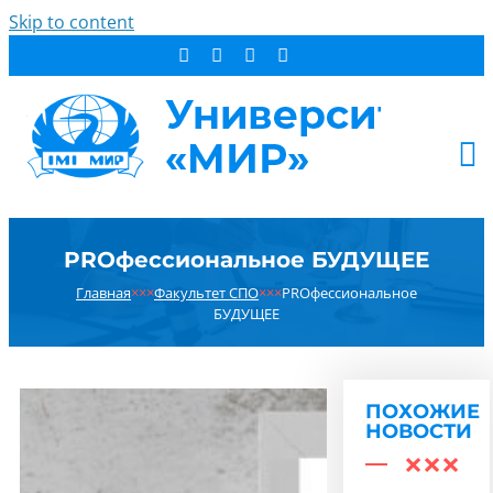
Skip to content
АБИТУРИЕНТУ
PROфессиональное БУДУЩЕЕ
СТУДЕНТУ
Главная
×××
Факультет СПО
×××
PROфессиональное
ДОПОБРАЗОВАНИЕ
БУДУЩЕЕ
ОБ УНИВЕРСИТЕТЕ
НОВОСТИ
КОНТАКТЫ
ПОХОЖИЕ
НОВОСТИ
РЕЗУЛЬТАТ ПОИСКА: