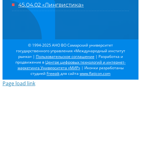
45.04.02 «Лингвистика»
© 1994-2025 АНО ВО Самарский университет
государственного управления «Международный институт
рынка»
|
Пользовательское соглашение
| Разработка и
продвижение в
Центре цифровых технологий и интернет-
маркетинга Университета «МИР»
| Иконки разработаны
студией
Freepik
для сайта
www.flaticon.com
Page load link