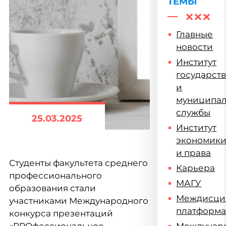
ТЕМЫ
Главные
новости
Институт
государст
и
муниципа
службы
25.03.2025
Институт
экономик
и права
Студенты факультета среднего
Карьера
профессионального
МАГУ
образования стали
Междисци
участниками Международного
платформ
конкурса презентаций