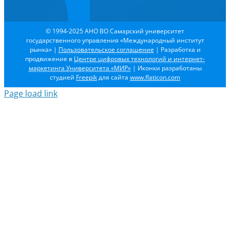
© 1994-2025 АНО ВО Самарский университет
государственного управления «Международный институт
рынка»
|
Пользовательское соглашение
| Разработка и
продвижение в
Центре цифровых технологий и интернет-
маркетинга Университета «МИР»
| Иконки разработаны
студией
Freepik
для сайта
www.flaticon.com
Page load link