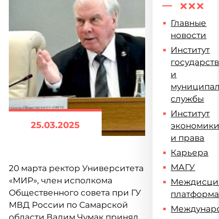
Главные
новости
Институт
государст
и
муниципа
службы
Институт
25.03.2025
экономик
и права
Карьера
МАГУ
20 марта ректор Университета
«МИР», член исполкома
Междисци
Общественного совета при ГУ
платформ
МВД России по Самарской
Междунар
области Вадим Чумак принял