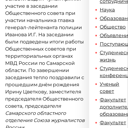
сотруднич
участие в заседании
Наука
Общественного совета при
Образова
участии начальника главка
Общество
генерал-лейтенанта полиции
Иванова И.Г. На заседании
Объявлен
были подведены итоги работы
Поступаю
Общественных советов при
Студенчес
территориальных органах
жизнь
МВД России по Самарской
Студенчес
области. По завершении
конферен
заседания тепло поздравили с
Ученый
прошедшим днём рождения
совет
Ирину Цветкову, заместителя
председателя Общественного
Факультет
совета,
председателя
дополните
Самарского областного
образован
отделения Союза журналистов
Факультет
России
.