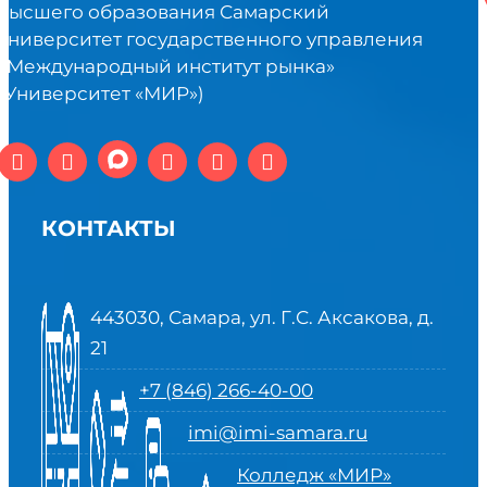
высшего образования Самарский
университет государственного управления
«Международный институт рынка»
(Университет «МИР»)
КОНТАКТЫ
443030, Самара, ул. Г.С. Аксакова, д.
21
+7 (846) 266-40-00
imi@imi-samara.ru
Колледж «МИР»