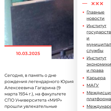
Главные
новости
Институт
государст
и
муниципа
службы
10.03.2025
Институт
экономик
и права
Сегодня, в память о дне
Карьера
рождения легендарного Юрия
МАГУ
Алексеевича Гагарина (9
Междисци
марта 1934 г.), на факультете
платформ
СПО Университета «МИР»
прошли увлекательные
Междунар