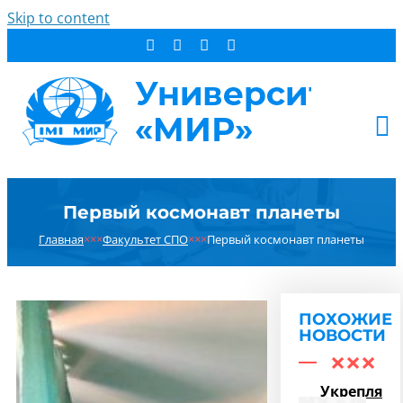
Skip to content
АБИТУРИЕНТУ
Первый космонавт планеты
СТУДЕНТУ
Главная
×××
Факультет СПО
×××
Первый космонавт планеты
ДОПОБРАЗОВАНИЕ
ОБ УНИВЕРСИТЕТЕ
НОВОСТИ
ПОХОЖИЕ
КОНТАКТЫ
НОВОСТИ
РЕЗУЛЬТАТ ПОИСКА:
Укрепляем