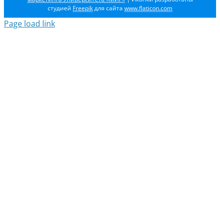
студией
Freepik
для сайта
www.flaticon.com
Page load link