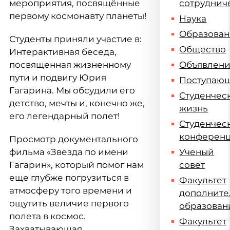
мероприятия, посвящённые
сотруднич
первому космонавту планеты!
Наука
Образова
Студенты приняли участие в:
Общество
Интерактивная беседа,
посвященная жизненному
Объявлен
пути и подвигу Юрия
Поступаю
Гагарина. Мы обсудили его
Студенчес
детство, мечты и, конечно же,
жизнь
его легендарный полет!
Студенчес
конферен
Просмотр документального
фильма «Звезда по имени
Ученый
Гагарин», который помог нам
совет
еще глубже погрузиться в
Факультет
атмосферу того времени и
дополните
ощутить величие первого
образован
полета в космос.
Факультет
Захватывающая