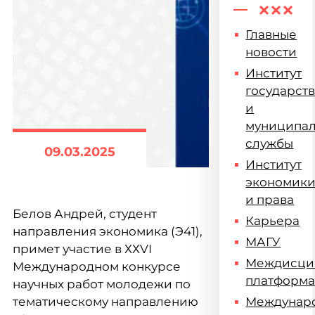
Главные
новости
Институт
государст
и
муниципа
службы
09.03.2025
Институт
экономик
и права
Белов Андрей, студент
Карьера
направления экономика (Э41),
МАГУ
примет участие в ХХVI
Междисци
Международном конкурсе
платформ
научных работ молодежи по
тематическому направлению
Междунар