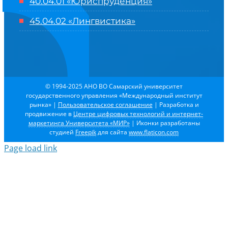
40.04.01 «Юриспруденция»
45.04.02 «Лингвистика»
© 1994-2025 АНО ВО Самарский университет
государственного управления «Международный институт
рынка»
|
Пользовательское соглашение
| Разработка и
продвижение в
Центре цифровых технологий и интернет-
маркетинга Университета «МИР»
| Иконки разработаны
студией
Freepik
для сайта
www.flaticon.com
Page load link