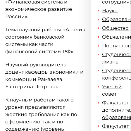
«Финансовая система и
сотруднич
экономическое развитие
Наука
России».
Образова
Общество
Тема научной работы: «Анализ
состояния банковской
Объявлен
системы как части
Поступаю
финансовой системы РФ».
Студенчес
жизнь
Научный руководитель:
Студенчес
доцент кафедры экономики и
конферен
коммерции Рамзаева
Екатерина Петровна.
Ученый
совет
К научным работам такого
Факультет
уровня предъявляются
дополните
жесткие требования как по
образован
оформлению, так и по
Факультет
содержанию (уровень