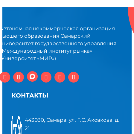
Автономная некоммерческая организация
высшего образования Самарский
университет государственного управления
«Международный институт рынка»
(Университет «МИР»)
КОНТАКТЫ
443030, Самара, ул. Г.С. Аксакова, д.
21