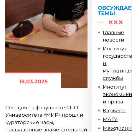
ОБСУЖДА
ТЕМЫ
Главные
новости
Институт
государст
и
муниципа
службы
18.03.2025
Институт
экономик
и права
Сегодня на факультете СПО
Карьера
Университета «МИР» прошли
МАГУ
кураторские часы,
Междисци
посвященные знаменательной