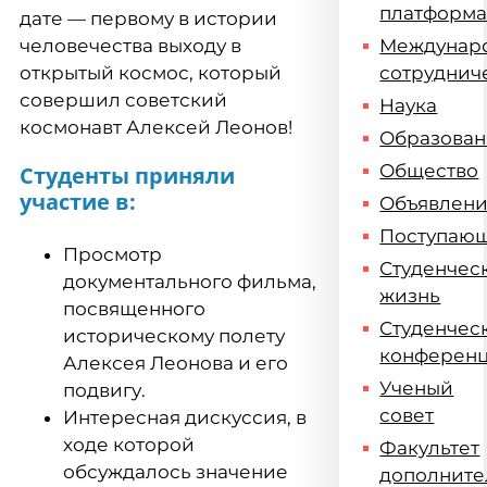
платформ
дате — первому в истории
человечества выходу в
Междунар
открытый космос, который
сотруднич
совершил советский
Наука
космонавт Алексей Леонов!
Образова
Общество
Студенты приняли
участие в:
Объявлен
Поступаю
Просмотр
Студенчес
документального фильма,
жизнь
посвященного
Студенчес
историческому полету
конферен
Алексея Леонова и его
Ученый
подвигу.
совет
Интересная дискуссия, в
ходе которой
Факультет
обсуждалось значение
дополните