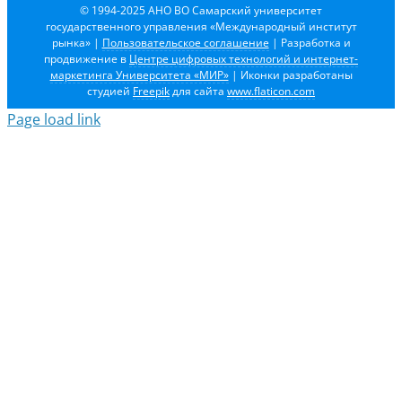
© 1994-2025 АНО ВО Самарский университет
государственного управления «Международный институт
рынка»
|
Пользовательское соглашение
| Разработка и
продвижение в
Центре цифровых технологий и интернет-
маркетинга Университета «МИР»
| Иконки разработаны
студией
Freepik
для сайта
www.flaticon.com
Page load link