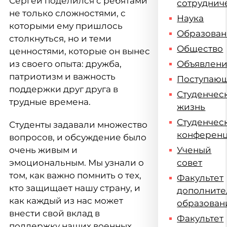
Сергей поделился с ребятами
сотруднич
не только сложностями, с
Наука
которыми ему пришлось
Образова
столкнуться, но и теми
Общество
ценностями, которые он вынес
из своего опыта: дружба,
Объявлен
патриотизм и важность
Поступаю
поддержки друг друга в
Студенчес
трудные времена.
жизнь
Студенчес
Студенты задавали множество
конферен
вопросов, и обсуждение было
очень живым и
Ученый
эмоциональным. Мы узнали о
совет
том, как важно помнить о тех,
Факультет
кто защищает нашу страну, и
дополните
как каждый из нас может
образован
внести свой вклад в
Факультет
поддержку наших военных.