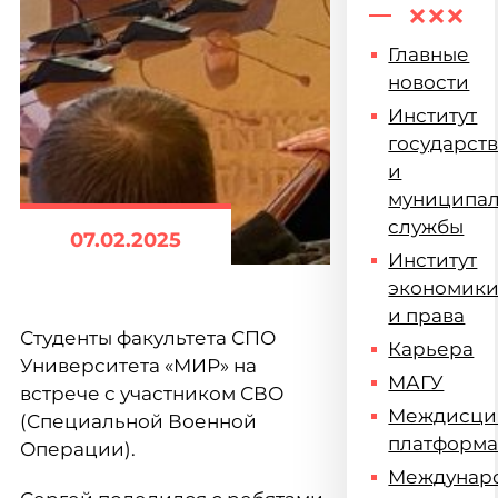
Главные
новости
Институт
государст
и
муниципа
службы
07.02.2025
Институт
экономик
и права
Студенты факультета СПО
Карьера
Университета «МИР» на
МАГУ
встрече с участником СВО
Междисци
(Специальной Военной
платформ
Операции).
Междунар