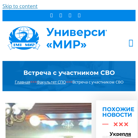
Skip to content
АБИТУРИЕНТУ
Встреча с участником СВО
СТУДЕНТУ
Главная
×××
Факультет СПО
×××
Встреча с участником СВО
ДОПОБРАЗОВАНИЕ
ОБ УНИВЕРСИТЕТЕ
НОВОСТИ
ПОХОЖИЕ
КОНТАКТЫ
НОВОСТИ
РЕЗУЛЬТАТ ПОИСКА:
Укрепляем