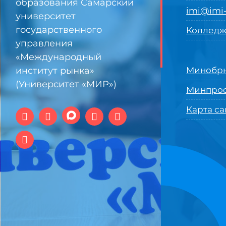
образования Самарский
imi@imi-
университет
государственного
Колледж
управления
«Международный
институт рынка»
Минобрн
(Университет «МИР»)
Минпро
Карта са