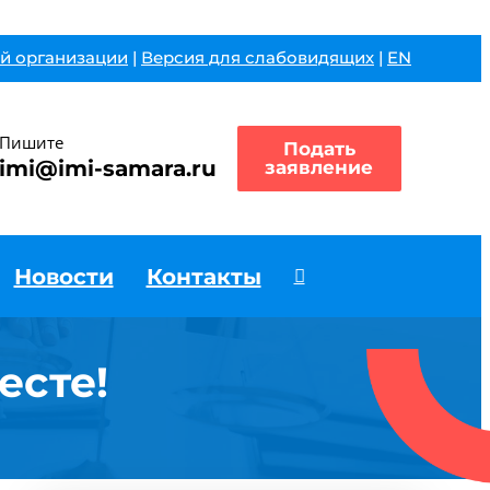
й организации
|
Версия для слабовидящих
|
EN
Пишите
Подать
imi@imi-samara.ru
заявление
Новости
Контакты
есте!