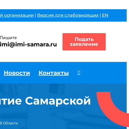
й организации
|
Версия для слабовидящих
|
EN
Пишите
Подать
imi@imi-samara.ru
заявление
Новости
Контакты
итие Самарской
ой Области