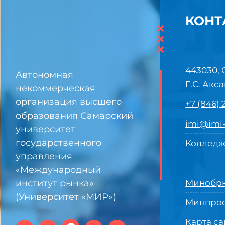
КОНТ
×
×
×
443030, 
Автономная
Г.С. Акса
некоммерческая
организация высшего
+7 (846)
образования Самарский
imi@imi-
университет
государственного
Колледж
управления
«Международный
институт рынка»
Минобрн
(Университет «МИР»)
Минпро
Карта са