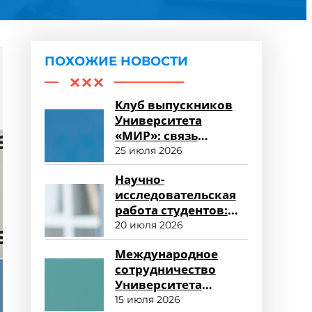
ПОХОЖИЕ НОВОСТИ
Клуб выпускников
Университета
«МИР»: связь
поколений и
25 июля 2026
карьерные
Научно-
возможности
исследовательская
работа студентов:
возможности для
20 июля 2026
развития
Международное
сотрудничество
Университета
«МИР»: новые
15 июля 2026