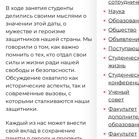
сотруднич
В ходе занятия студенты
Наука
делились своими мыслями о
Образова
значении этой даты, о
Общество
мужестве и героизме
защитников нашей страны. Мы
Объявлен
говорили о том, как важно
Поступаю
помнить о тех, кто отдал свои
Студенчес
силы и жизни ради нашей
жизнь
свободы и безопасности.
Студенчес
Обсуждение охватило как
конферен
исторические аспекты, так и
Ученый
современные вызовы, с
совет
которыми сталкиваются наши
защитники.
Факультет
дополните
Каждый из нас может внести
образован
свой вклад в сохранение
Факультет
памяти о героях и проявить