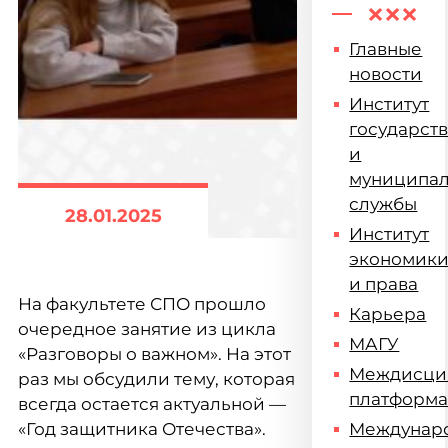
Главные
новости
Институт
государст
и
муниципа
службы
28.01.2025
Институт
экономик
и права
На факультете СПО прошло
Карьера
очередное занятие из цикла
МАГУ
«Разговоры о важном». На этот
Междисци
раз мы обсудили тему, которая
платформ
всегда остается актуальной —
«Год защитника Отечества».
Междунар