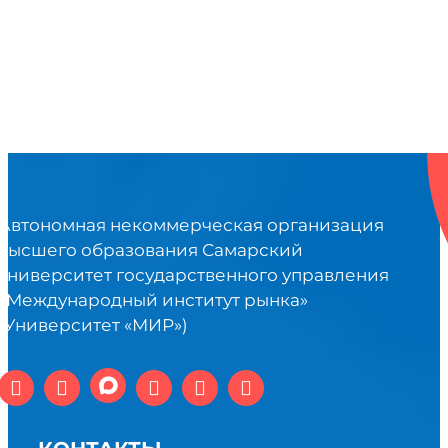
Автономная некоммерческая организация
высшего образования Самарский
университет государственного управления
«Международный институт рынка»
(Университет «МИР»)