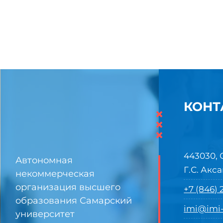
КОНТ
×
×
×
443030, 
Автономная
Г.С. Акса
некоммерческая
организация высшего
+7 (846)
образования Самарский
imi@imi-
университет