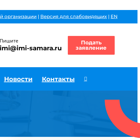
й организации
|
Версия для слабовидящих
|
EN
Пишите
Подать
imi@imi-samara.ru
заявление
Новости
Контакты