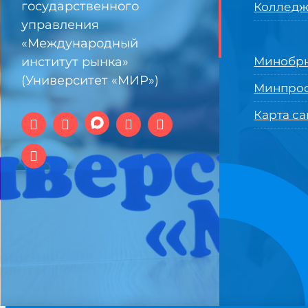
государственного
Колледж
управления
«Международный
институт рынка»
Минобрн
(Университет «МИР»)
Минпро
Карта са