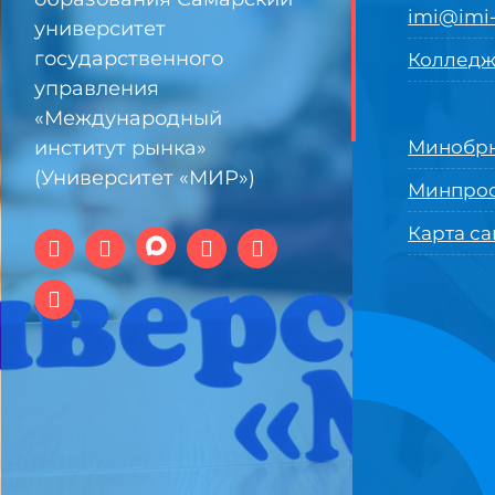
imi@imi-
университет
государственного
Колледж
управления
«Международный
институт рынка»
Минобрн
(Университет «МИР»)
Минпро
Карта са