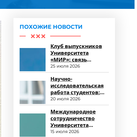
ПОХОЖИЕ НОВОСТИ
Клуб выпускников
Университета
«МИР»: связь
поколений и
25 июля 2026
карьерные
Научно-
возможности
исследовательская
работа студентов:
возможности для
20 июля 2026
развития
Международное
сотрудничество
Университета
«МИР»: новые
15 июля 2026