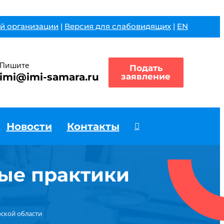
й организации
|
Версия для слабовидящих
|
EN
Пишите
Подать
imi@imi-samara.ru
заявление
Новости
Контакты
ые практики
ской области