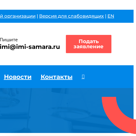
й организации
|
Версия для слабовидящих
|
EN
Пишите
Подать
imi@imi-samara.ru
заявление
Новости
Контакты