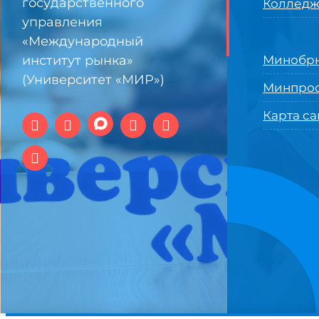
государственного
Колледж
управления
«Международный
институт рынка»
Минобрн
(Университет «МИР»)
Минпро
Карта са