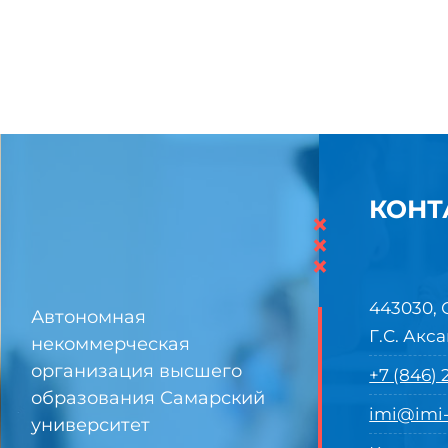
КОНТ
×
×
×
443030, 
Автономная
Г.С. Акса
некоммерческая
организация высшего
+7 (846)
образования Самарский
imi@imi-
университет