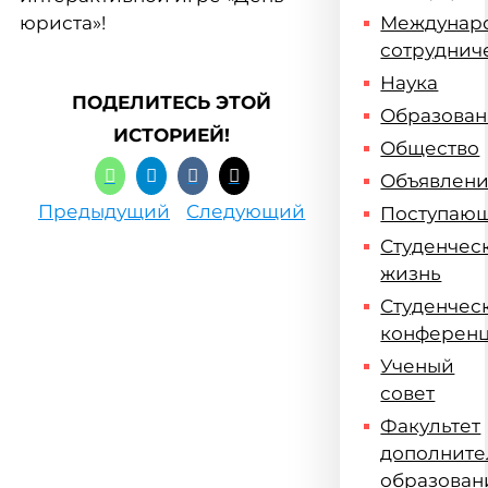
юриста»!
Междунар
сотруднич
Наука
ПОДЕЛИТЕСЬ ЭТОЙ
Образова
ИСТОРИЕЙ!
Общество
Объявлен
Предыдущий
Следующий
Поступаю
Студенчес
жизнь
Студенчес
конферен
Ученый
совет
Факультет
дополните
образован