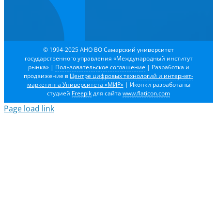
© 1994-2025 АНО ВО Самарский университет
государственного управления «Международный институт
рынка»
|
Пользовательское соглашение
| Разработка и
продвижение в
Центре цифровых технологий и интернет-
маркетинга Университета «МИР»
| Иконки разработаны
студией
Freepik
для сайта
www.flaticon.com
Page load link