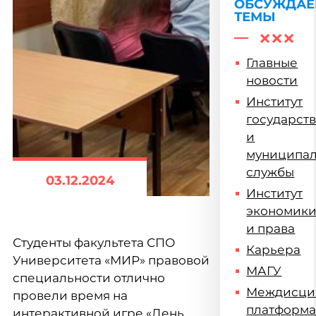
ОБСУЖДА
ТЕМЫ
Главные
новости
Институт
государст
и
муниципа
службы
03.12.2024
Институт
экономик
и права
Студенты факультета СПО
Карьера
Университета «МИР» правовой
МАГУ
специальности отлично
Междисци
провели время на
платформ
интерактивной игре «День