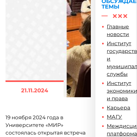
жизни
ОБСУЖДА
ТЕМЫ
Главные
новости
Институт
государст
и
муниципа
службы
Институт
21.11.2024
экономик
и права
Карьера
МАГУ
19 ноября 2024 года в
Университете «МИР»
Междисци
состоялась открытая встреча
платформ