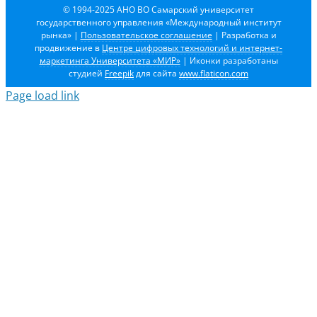
© 1994-2025 АНО ВО Самарский университет
государственного управления «Международный институт
рынка»
|
Пользовательское соглашение
| Разработка и
продвижение в
Центре цифровых технологий и интернет-
маркетинга Университета «МИР»
| Иконки разработаны
студией
Freepik
для сайта
www.flaticon.com
Page load link