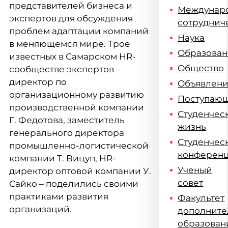
представителей бизнеса и
Междунар
экспертов для обсуждения
сотруднич
проблем адаптации компаний
Наука
в меняющемся мире. Трое
Образова
известных в Самарском HR-
Общество
сообществе экспертов ‒
директор по
Объявлен
организационному развитию
Поступаю
производственной компании
Студенчес
Г. Федотова, заместитель
жизнь
генерального директора
Студенчес
промышленно-логистической
конферен
компании Т. Вицуп, HR-
Ученый
директор оптовой компании У.
совет
Сайко ‒ поделились своими
практиками развития
Факультет
организаций.
дополните
образован