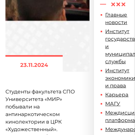
Главные
новости
Институт
государст
и
муниципа
службы
23.11.2024
Институт
экономик
и права
Студенты факультета СПО
Карьера
Университета
«
МИР
»
МАГУ
побывали на
Междисци
антинаркотическом
платформ
кинолектории в ЦРК
«
Художественный
»
.
Междунар