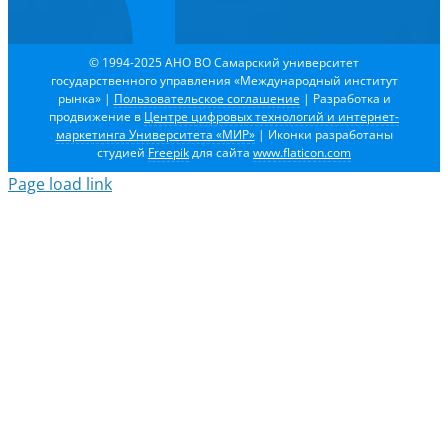
© 1994-2025 АНО ВО Самарский университет
государственного управления «Международный институт
рынка»
|
Пользовательское соглашение
| Разработка и
продвижение в
Центре цифровых технологий и интернет-
маркетинга Университета «МИР»
| Иконки разработаны
студией
Freepik
для сайта
www.flaticon.com
Page load link