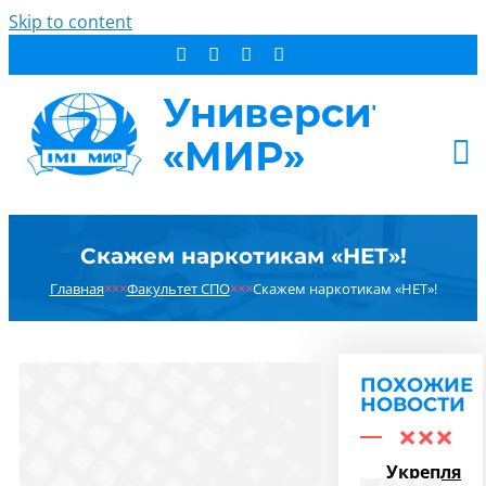
Skip to content
АБИТУРИЕНТУ
Скажем наркотикам «НЕТ»!
СТУДЕНТУ
Главная
×××
Факультет СПО
×××
Скажем наркотикам «НЕТ»!
ДОПОБРАЗОВАНИЕ
ОБ УНИВЕРСИТЕТЕ
НОВОСТИ
ПОХОЖИЕ
КОНТАКТЫ
НОВОСТИ
РЕЗУЛЬТАТ ПОИСКА:
Укрепляем