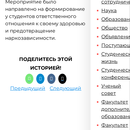
Мероприятие было
сотруднич
направлено на формирование
Наука
у студентов ответственного
Образова
отношения к своему здоровью
Общество
и предотвращение
Объявлен
наркозависимости.
Поступаю
Студенчес
ПОДЕЛИТЕСЬ ЭТОЙ
жизнь
ИСТОРИЕЙ!
Студенчес
конферен
Ученый
Предыдущий
Следующий
совет
Факультет
дополните
образован
Факультет